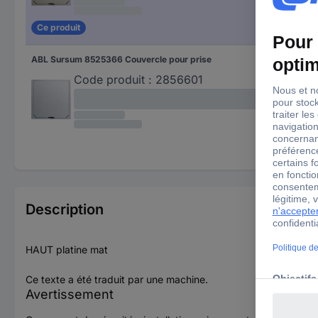
Ce produit
ABL Sursum 8525366 Couvercle pour prise
Code produit :
2856601
Description
HAUT platine mat
Ce texte a été traduit par une machine.
Avertissement