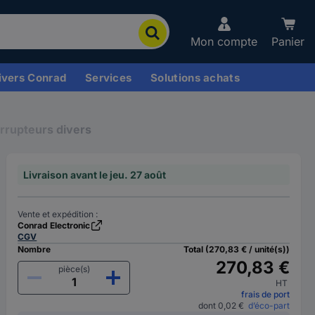
Mon compte
Panier
ivers Conrad
Services
Solutions achats
errupteurs divers
Livraison avant le jeu. 27 août
Vente et expédition :
Conrad Electronic
CGV
Nombre
Total (270,83 € / unité(s))
270,83 €
pièce(s)
HT
frais de port
dont 0,02 €
d’éco-part