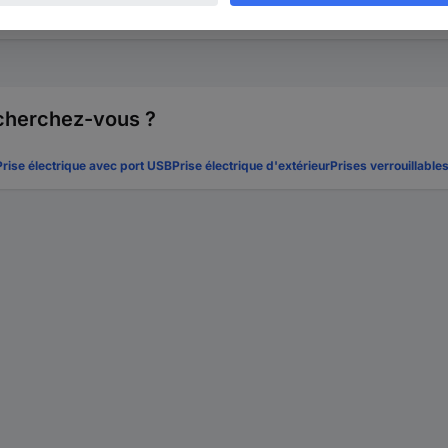
nne qualifiée
 cherchez-vous ?
Prise électrique avec port USB
Prise électrique d'extérieur
Prises verrouillable