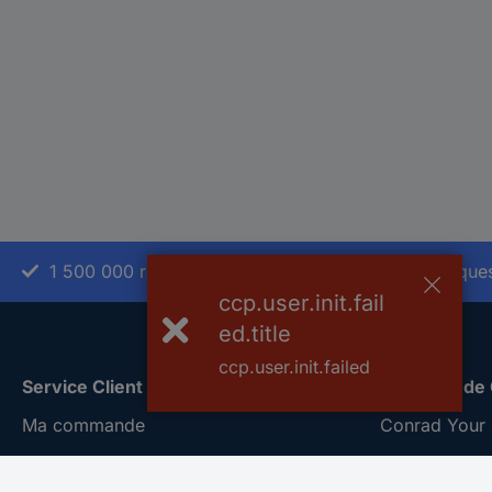
1 500 000 références
2500 marque
ccp.user.init.fail
ed.title
ccp.user.init.failed
Service Client
A propos de
Ma commande
Conrad Your 
Modes de paiement pour les
Nouveautés &
professionnels