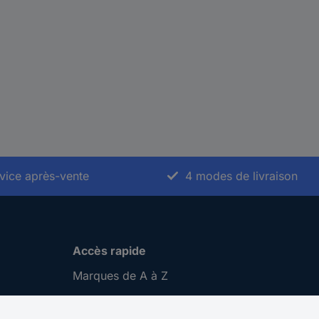
vice après-vente
4 modes de livraison
Accès rapide
Marques de A à Z
Catégories de A-Z