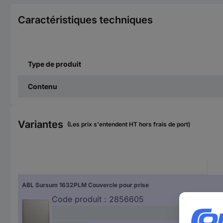
Caractéristiques techniques
Type de produit
Contenu
Variantes
(Les prix s'entendent HT hors frais de port)
ABL Sursum 1632PLM Couvercle pour prise
Code produit :
2856605