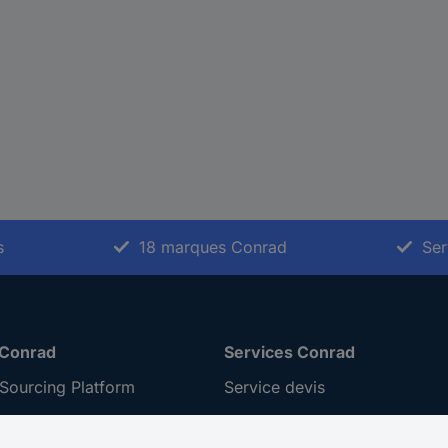
s
18 marques Conrad
Ser
 Conrad
Services Conrad
Sourcing Platform
Service devis
 Conseils
e-Procurement