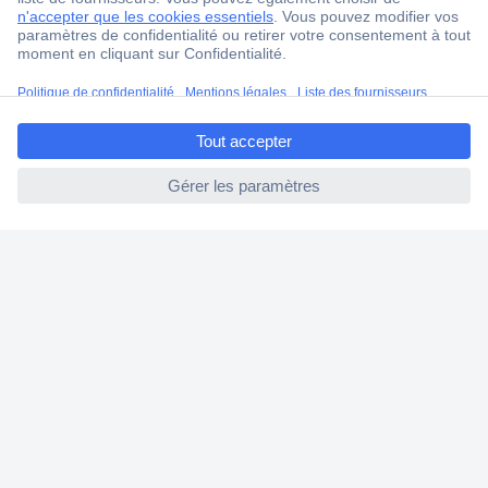
Service Client
Ma commande
ccp.user.init.failed.titl
Modes de paiement pour les professionnels
e
Modes de paiement pour les particuliers
ccp.user.init.failed
Droits de rétraction & retours
FAQ
Modes de livraison
A propos de Conrad
Conrad Your Sourcing Platform
Nouveautés & Conseils
Eco-responsabilité
ISO-certification
Vulnerability Disclosure Program