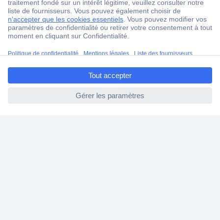
4 modes de livraison
Service Client
Ma commande
ccp.user.init.failed.titl
Modes de paiement pour les professionnels
e
Modes de paiement pour les particuliers
ccp.user.init.failed
Droits de rétraction & retours
FAQ
Modes de livraison
A propos de Conrad
Conrad Your Sourcing Platform
Nouveautés & Conseils
Eco-responsabilité
ISO-certification