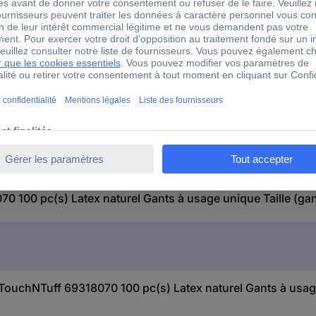
 100 pc(s) Latex naturel Gants à usage unique Taille (gan
l TouchNTuff 69318070 100 pc(s) Latex naturel Gants à usage