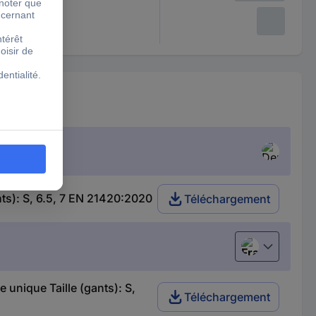
ts): S, 6.5, 7 EN 21420:2020
Téléchargement
Français
 unique Taille (gants): S,
Téléchargement