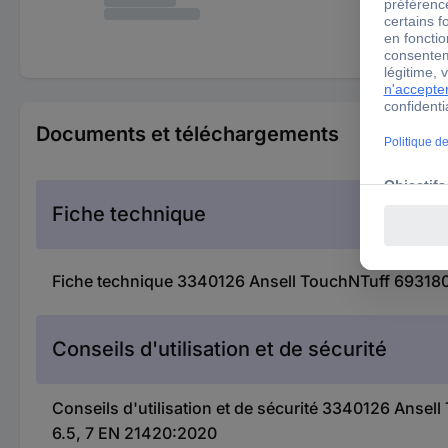
Documents et téléchargements
Fiche technique
Fiche technique 3340126 Ansell TouchNTuff 69318070
Conseils d'utilisation et de sécurité
Conseils d'utilisation et de sécurité 3340126 Ansel
6.5, 7 EN 21420:2020