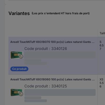
Variantes
(Les prix s'entendent HT hors frais de port)
Tail
Ansell TouchNTuff 69318070 100 pc(s) Latex naturel Gants à usage unique Taille (gants): S, 6.5, 7 EN 21420:2020
S
6.5
Code produit :
3340126
7
Ce produit
Ansell TouchNTuff 69318060 100 pc(s) Latex naturel Gants à usage unique Taille (gants): XS, 5.5, 6 EN 21420:2020
XS
5.5
Code produit :
3340125
6