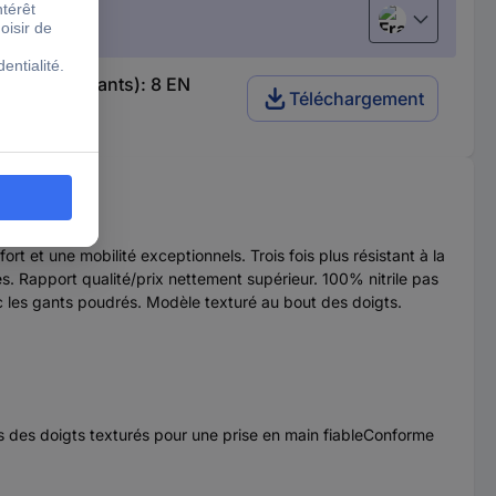
Français
ue Taille (gants): 8 EN
Téléchargement
rt et une mobilité exceptionnels. Trois fois plus résistant à la
es. Rapport qualité/prix nettement supérieur. 100% nitrile pas
ec les gants poudrés. Modèle texturé au bout des doigts.
ts des doigts texturés pour une prise en main fiableConforme