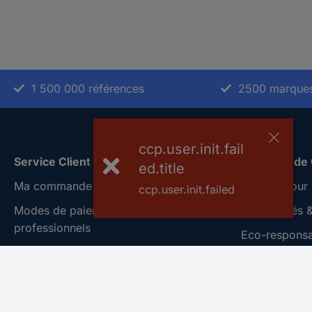
1 500 000 références
2500 marque
ccp.user.init.fail
Service Client
A propos de
ed.title
Ma commande
Conrad Your 
ccp.user.init.failed
Modes de paiement pour les
Nouveautés &
professionnels
Eco-responsab
Modes de paiement pour les particuliers
ISO-certificat
Droits de rétraction & retours
Vulnerability
FAQ
Information