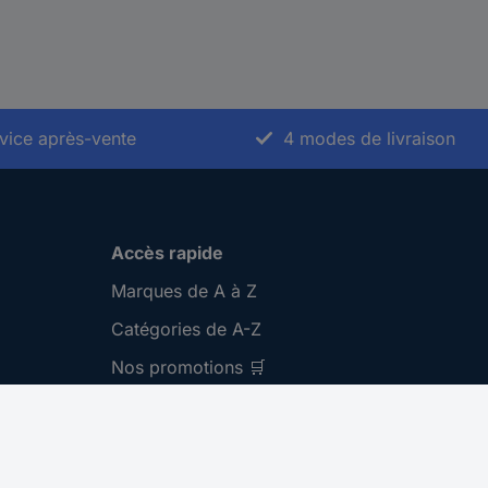
vice après-vente
4 modes de livraison
Accès rapide
Marques de A à Z
Catégories de A-Z
Nos promotions 🛒
Download Center
Recrutement