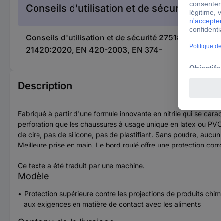
Conseils d'utilisation et de sécurité
Conseils d'utilisation et de sécurité 2751848 Ansel
21420:2020, EN 420-2003, EN 374-
Description
Fabriqué à partir d'une formule innovante en nitrile qui se cara
perforation que les chaussures à usage unique en latex ou PVC, 
de cire, pas de silicone, pas de plastifiant. Sans poudre, aucu
Meilleure prise en main. Le bord roulé offre une protection corr
Ce texte a été traduit par une machine.
Modèle
Protection supérieure contre les projections de produits chi
aux exigences en matière de contact avec les aliments