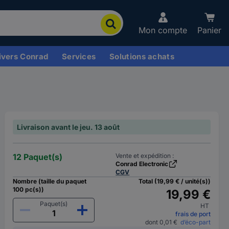
Mon compte
Panier
ivers Conrad
Services
Solutions achats
Livraison avant le jeu. 13 août
12 Paquet(s)
Vente et expédition :
Conrad Electronic
CGV
Nombre (taille du paquet
Total (19,99 € / unité(s))
100 pc(s))
19,99 €
Paquet(s)
HT
frais de port
dont 0,01 €
d’éco-part