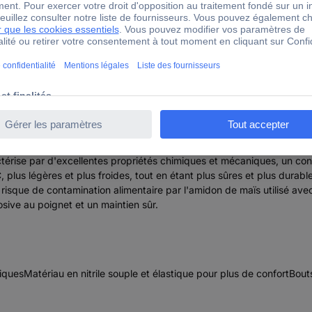
l TouchNTuff® 92670080 100 pc(s) Nitrile Gants à usage uniq
ctérise par d'excellentes propriétés chimiques et mécaniques, un confo
plus légères et plus froides, tout en étant plus sûres et plus durabl
n risque de contamination alimentaire par l'amidon de maïs utilisé av
osive au poignet et un maintien sûr.
miquesMatériau en nitrile souple et élastique pour plus de confortBou