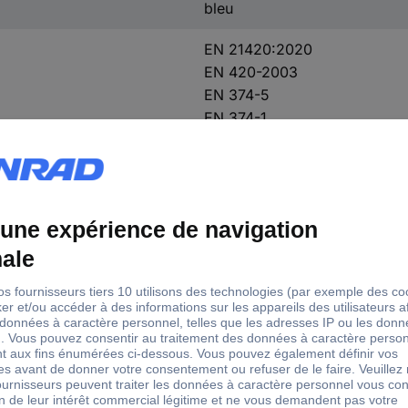
bleu
EN 21420:2020
EN 420-2003
EN 374-5
EN 374-1
non poudré
sans silicone
antistatique
ISO 21420:2020
100 pc(s)