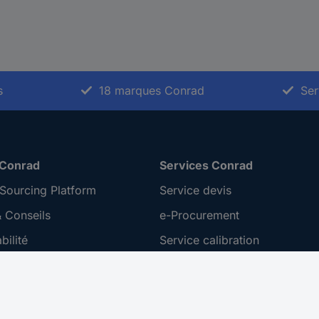
s
18 marques Conrad
Ser
 Conrad
Services Conrad
Sourcing Platform
Service devis
 Conseils
e-Procurement
ilité
Service calibration
ion
 Disclosure Program
 REACH