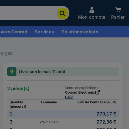
Mon compte
Panier
ivers Conrad
Services
Solutions achats
es gaz
Livraison le mar. 11 août
2 pièce(s)
Vente et expédition :
Conrad Electronic
CGV
Quantité
Economie
prix de l'emballage
(HT)
(pièce(s))
1
279,17 €
-
3
272,36 €
2% = 6,81 €