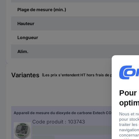
Plage de mesure (min.)
Hauteur
Longueur
Alim.
Variantes
(Les prix s'entendent HT hors frais de port)
Pré
Appareil de mesure du dioxyde de carbone Extech CO210 0 - 9999 ppm
50 
Code produit :
103743