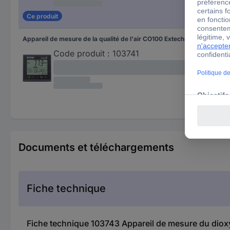
Ce produit
Appareil de mesure de la qualité de l'air CO100 Extech
75 
Code produit :
103741
Documents et téléchargements
Fiche technique
Fiche technique 103743 Appareil de mesure du dio