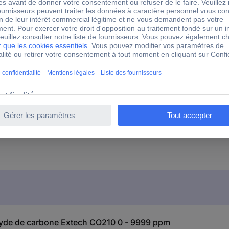
ppm/5 %
xyde de carbone Extech CO210 0 - 9999 ppm