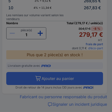
5
269,65 €
3% = 9,52 €
10
267,83 €
4% = 11,34 €
Les remises sur volume varient selon les
vendeurs
Nombre
Total (279,17 € / unité(s))
304,17 €
-8 %
pièce(s)
279,17 €
HT
frais de port
dont 0,11 €
d’éco-part
Plus que 2 pièce(s) en stock !
Livraison gratuite avec
Ajouter au panier
Droit de retour de 14 jours inclus (30 jours avec
)
Fabricant ou personne responsable du produit
Signaler un incident juridique