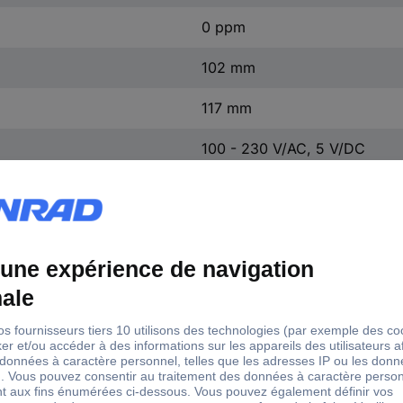
0 ppm
102 mm
117 mm
100 - 230 V/AC, 5 V/DC
cision
ppm/5 %