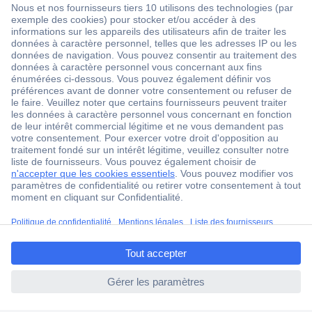
1 500 000 références
2500 marques
18 marques Conrad
Service après-vente
4 modes de livraison
Service Client
Ma commande
Modes de paiement pour les professionnels
ccp.user.init.failed.titl
Modes de paiement pour les particuliers
e
Droits de rétraction & retours
ccp.user.init.failed
FAQ
Modes de livraison