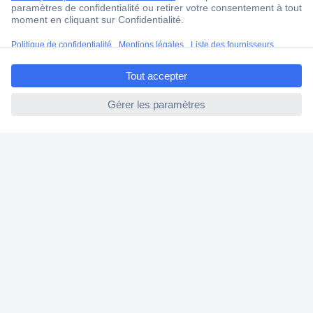
Modes de paiement pour les professionnels
Modes de paiement pour les particuliers
Droits de rétraction & retours
FAQ
Modes de livraison
A propos de Conrad
Conrad Your Sourcing Platform
Nouveautés & Conseils
Eco-responsabilité
ISO-certification
Vulnerability Disclosure Program
Information REACH
Informations sur l'accessibilité
Exercer mon droit de rétractation