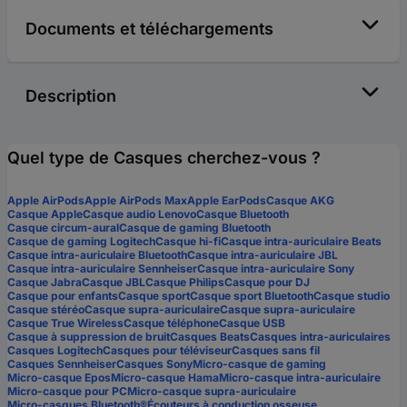
Documents et téléchargements
Description
Quel type de Casques cherchez-vous ?
Apple AirPods
Apple AirPods Max
Apple EarPods
Casque AKG
Casque Apple
Casque audio Lenovo
Casque Bluetooth
Casque circum-aural
Casque de gaming Bluetooth
Casque de gaming Logitech
Casque hi-fi
Casque intra-auriculaire Beats
Casque intra-auriculaire Bluetooth
Casque intra-auriculaire JBL
Casque intra-auriculaire Sennheiser
Casque intra-auriculaire Sony
Casque Jabra
Casque JBL
Casque Philips
Casque pour DJ
Casque pour enfants
Casque sport
Casque sport Bluetooth
Casque studio
Casque stéréo
Casque supra-auriculaire
Casque supra-auriculaire
Casque True Wireless
Casque téléphone
Casque USB
Casque à suppression de bruit
Casques Beats
Casques intra-auriculaires
Casques Logitech
Casques pour téléviseur
Casques sans fil
Casques Sennheiser
Casques Sony
Micro-casque de gaming
Micro-casque Epos
Micro-casque Hama
Micro-casque intra-auriculaire
Micro-casque pour PC
Micro-casque supra-auriculaire
Micro-casques Bluetooth®
Écouteurs à conduction osseuse