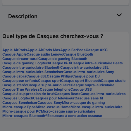
Description
Quel type de Casques cherchez-vous ?
Apple AirPods
Apple AirPods Max
Apple EarPods
Casque AKG
Casque Apple
Casque audio Lenovo
Casque Bluetooth
Casque circum-aural
Casque de gaming Bluetooth
Casque de gaming Logitech
Casque hi-fi
Casque intra-auriculaire Beats
Casque intra-auriculaire Bluetooth
Casque intra-auriculaire JBL
Casque intra-auriculaire Sennheiser
Casque intra-auriculaire Sony
Casque Jabra
Casque JBL
Casque Philips
Casque pour DJ
Casque pour enfants
Casque sport
Casque sport Bluetooth
Casque studio
Casque stéréo
Casque supra-auriculaire
Casque supra-auriculaire
Casque True Wireless
Casque téléphone
Casque USB
Casque à suppression de bruit
Casques Beats
Casques intra-auriculaires
Casques Logitech
Casques pour téléviseur
Casques sans fil
Casques Sennheiser
Casques Sony
Micro-casque de gaming
Micro-casque Epos
Micro-casque Hama
Micro-casque intra-auriculaire
Micro-casque pour PC
Micro-casque supra-auriculaire
Micro-casques Bluetooth®
Écouteurs à conduction osseuse