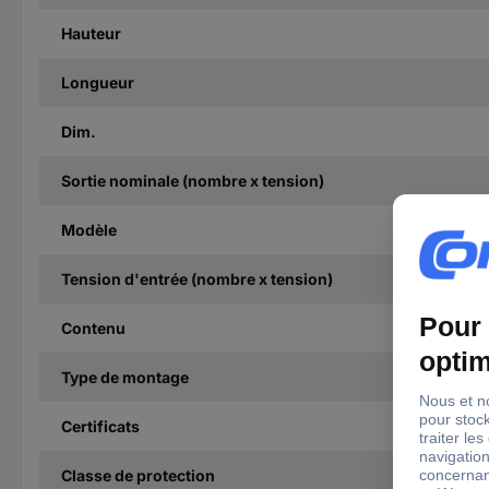
Hauteur
Longueur
Dim.
Sortie nominale (nombre x tension)
Modèle
Tension d'entrée (nombre x tension)
Contenu
Type de montage
Certificats
Classe de protection