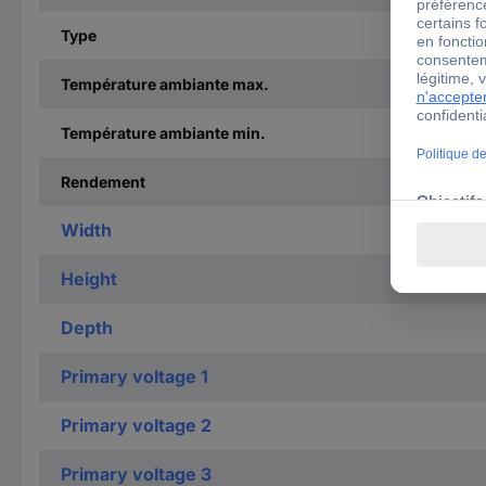
Type
Température ambiante max.
Température ambiante min.
Rendement
Width
Height
Depth
Primary voltage 1
Primary voltage 2
Primary voltage 3