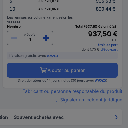
5
905,53 €
3% = 31,97 €
10
899,44 €
4% = 38,06 €
Les remises sur volume varient selon les
vendeurs
Nombre
Total (937,50 € / unité(s))
937,50 €
pièce(s)
HT
frais de port
dont 1,75 €
d’éco-part
Livraison gratuite avec
Ajouter au panier
Droit de retour de 14 jours inclus (30 jours avec
)
Fabricant ou personne responsable du produit
Signaler un incident juridique
tion
Souvent achetés avec