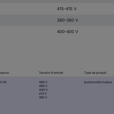
415-415 V
380-380 V
400-400 V
ssance
Tension d'entrée
Type de produit
0 VA
480 V
Autotransformateur
460 V
440 V
415 V
380 V