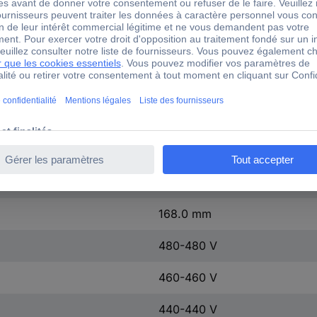
4AP2142-8HA20-2XA0
+50 °C
50 °C
0.92 %
219.0 m
168.0 mm
168.0 mm
480-480 V
460-460 V
440-440 V