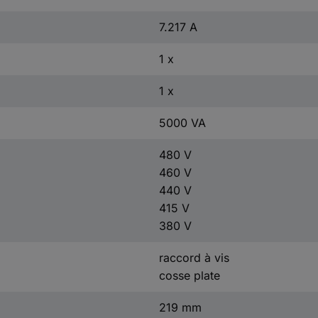
7.217 A
1 x
1 x
5000 VA
480 V
460 V
440 V
415 V
380 V
raccord à vis
cosse plate
219 mm