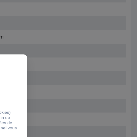
mm
 V, 380 V