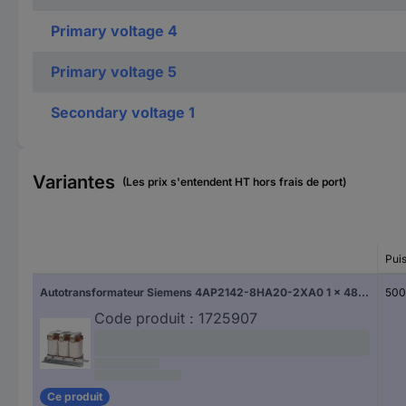
Primary voltage 4
Primary voltage 5
Secondary voltage 1
Variantes
(Les prix s'entendent HT hors frais de port)
Pui
Autotransformateur Siemens 4AP2142-8HA20-2XA0 1 x 480 V, 460 V, 440 V, 415 V, 380 V 1 x 400 V 5000 VA 7.217 A 1 pc(s)
500
Code produit :
1725907
Ce produit