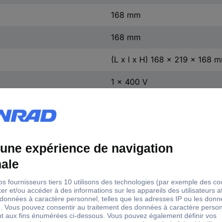
168 mm
168 mm
(L x l x H) 168 x 219 x 168 
1 x 400 V
3UI 90/50
1 x 480 V, 460 V, 440 V, 415
1 pc(s)
à visser
cRUus
IP00