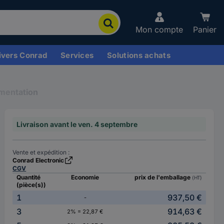
Mon compte
Panier
ivers Conrad
Services
Solutions achats
imentation
Livraison avant le ven. 4 septembre
Vente et expédition :
Conrad Electronic
CGV
Quantité
Economie
prix de l'emballage
(HT)
(pièce(s))
1
937,50 €
-
3
914,63 €
2% = 22,87 €