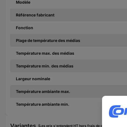
Modèle
Référence fabricant
Fonction
Plage de température des médias
Température max. des médias
Température min. des médias
Largeur nominale
Température ambiante max.
Température ambiante min.
Variantes
(Les prix s'entendent HT hors frais de port)