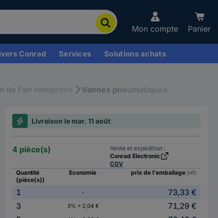
Mon compte
Panier
ivers Conrad
Services
Solutions achats
n de l'air comprimé
Vannes pneumatiques
Livraison le mar. 11 août
4 pièce(s)
Vente et expédition :
Conrad Electronic
CGV
Quantité
Economie
prix de l'emballage
(HT)
(pièce(s))
1
73,33 €
-
3
71,29 €
3% = 2,04 €