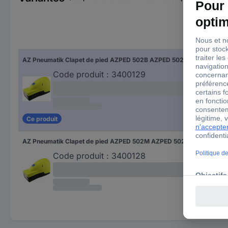
AZ Pneumatik Clapet de pied AZPED 502B AZPED 502B Matériau du boîtier aluminium 1 pc(s)
Code produit :
3400129
Ce produit
AZ Pneumatik Clapet de pied AZPED 502M AZPED 502M Matériau du boîtier aluminium 1 pc(s)
Code produit :
3400128