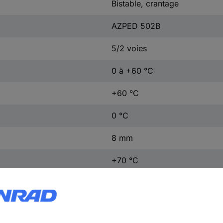
Bistable, crantage
AZPED 502B
5/2 voies
0 à +60 °C
+60 °C
0 °C
8 mm
+70 °C
-10 °C