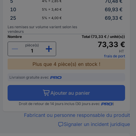
5
70,48 €
4% = 2,85 €
10
69,93 €
5% = 3,40 €
25
69,33 €
5% = 4,00 €
Les remises sur volume varient selon les
vendeurs
Nombre
Total (73,33 € / unité(s))
73,33 €
pièce(s)
HT
frais de port
Plus que 4 pièce(s) en stock !
Livraison gratuite avec
Ajouter au panier
Droit de retour de 14 jours inclus (30 jours avec
)
Fabricant ou personne responsable du produit
Signaler un incident juridique