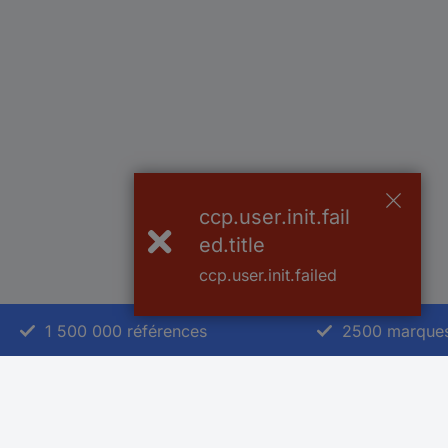
ccp.user.init.fail
ed.title
ccp.user.init.failed
1 500 000 références
2500 marque
Service Client
A propos de