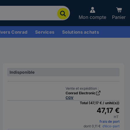
Mon compte
Panier
ivers Conrad
Services
Solutions achats
Indisponible
Vente et expédition :
Conrad Electronic
CGV
Total (47,17 € / unité(s))
47,17 €
HT
frais de port
dont 0,11 €
d’éco-part