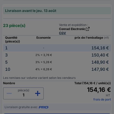
Livraison avant le jeu. 13 août
23 pièce(s)
Vente et expédition :
Conrad Electronic
CGV
Quantité
Economie
prix de l'emballage
(HT)
(pièce(s))
1
154,16 €
-
3
150,40 €
2% = 3,76 €
5
148,90 €
3% = 5,26 €
10
147,90 €
4% = 6,26 €
Les remises sur volume varient selon les vendeurs
Nombre
Total (154,16 € / unité(s))
154,16 €
pièce(s)
HT
frais de port
Livraison gratuite avec