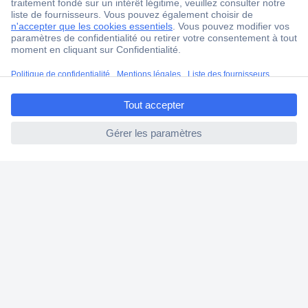
18 marques Conrad
Service après-vente
4 modes de livraison
ccp.user.init.failed.titl
Service Client
e
Ma commande
ccp.user.init.failed
Modes de paiement pour les professionnels
Modes de paiement pour les particuliers
Droits de rétraction & retours
FAQ
Modes de livraison
A propos de Conrad
Conrad Your Sourcing Platform
Nouveautés & Conseils