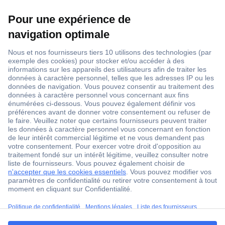
1 500 000 références
2500 marques
18 marques Conrad
Service après-vente
4 modes de livraison
Service Client
ccp.user.init.failed.titl
Ma commande
e