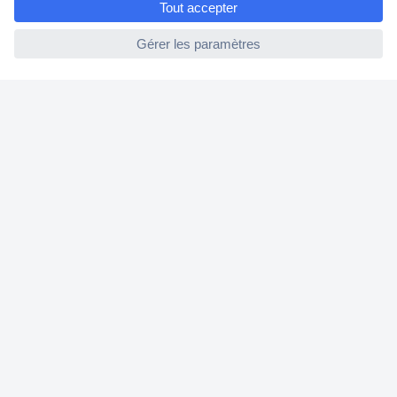
Modes de paiement pour les professionnels
ccp.user.init.failed
Modes de paiement pour les particuliers
Droits de rétraction & retours
FAQ
Modes de livraison
A propos de Conrad
Conrad Your Sourcing Platform
Nouveautés & Conseils
Eco-responsabilité
ISO-certification
Vulnerability Disclosure Program
Information REACH
Informations sur l'accessibilité
Exercer mon droit de rétractation