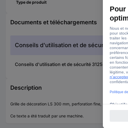
Type de produit
Documents et téléchargements
Conseils d'utilisation et de sécurité
Conseils d'utilisation et de sécurité 3125168 Blanko
Description
Grille de décoration LS 300 mm, perforation fine, bague de fixa
Ce texte a été traduit par une machine.