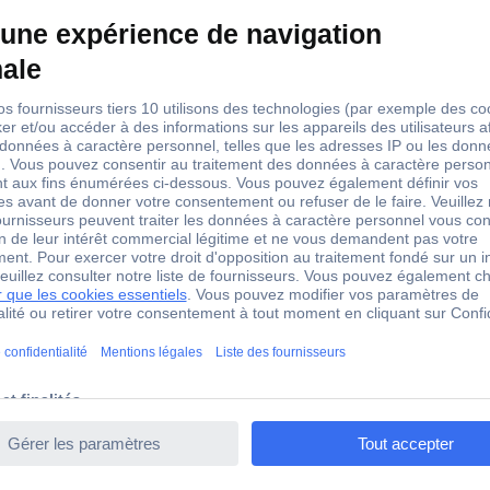
Grille de protection enceinte
 204479 Grille de protection enceinte (Ø) 30 cm
tion vissable, couleur argent.