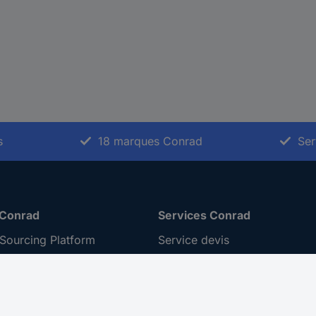
s
18 marques Conrad
Ser
 Conrad
Services Conrad
Sourcing Platform
Service devis
 Conseils
e-Procurement
ilité
Service calibration
ion