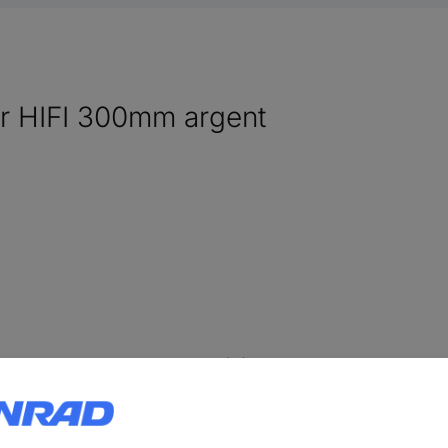
eur HIFI 300mm argent
(Ø) 30 cm
30 cm