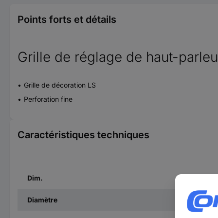
Points forts et détails
Grille de réglage de haut-parl
Grille de décoration LS
Perforation fine
Caractéristiques techniques
Dim.
Diamètre