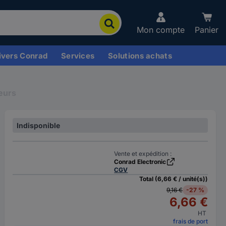
Mon compte
Panier
ivers Conrad
Services
Solutions achats
eurs
Indisponible
Vente et expédition :
Conrad Electronic
CGV
Total (6,66 € / unité(s))
9,16 €
-27 %
6,66 €
HT
frais de port