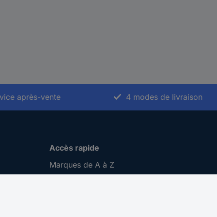
vice après-vente
4 modes de livraison
Accès rapide
Marques de A à Z
Catégories de A-Z
Nos promotions 🛒
Download Center