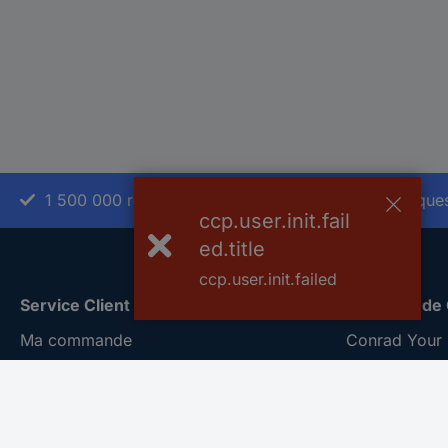
1 500 000 références
2500 marque
ccp.user.init.fail
ed.title
ccp.user.init.failed
Service Client
A propos de
Ma commande
Conrad Your 
Modes de paiement pour les
Nouveautés &
professionnels
Eco-responsab
Modes de paiement pour les particuliers
ISO-certificat