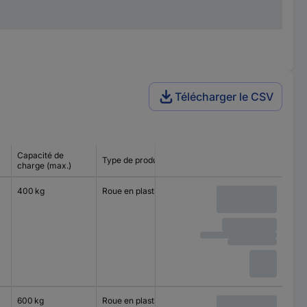
Télécharger le CSV
Capacité de
Type de produit
Type de roulement
charge (max.)
400 kg
Roue en plastique
Roulement à
rouleaux
600 kg
Roue en plastique
Roulement à