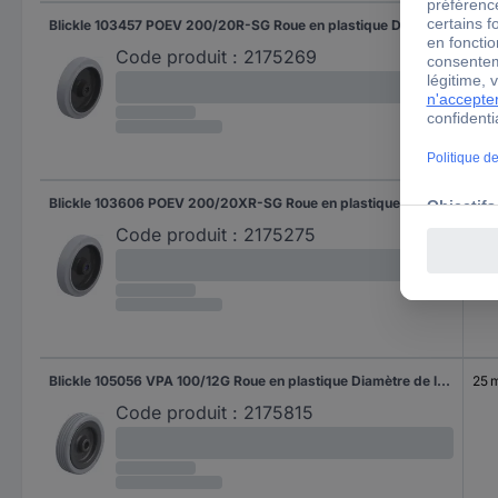
Blickle 103457 POEV 200/20R-SG Roue en plastique Diamètre de la roue: 200 mm Capacité de charge (max.): 500 kg 1 pc(s)
50
Code produit :
2175269
Blickle 103606 POEV 200/20XR-SG Roue en plastique Diamètre de la roue: 200 mm Capacité de charge (max.): 500 kg 1 pc(s)
50
Code produit :
2175275
Blickle 105056 VPA 100/12G Roue en plastique Diamètre de la roue: 100 mm Capacité de charge (max.): 90 kg 1 pc(s)
25 
Code produit :
2175815