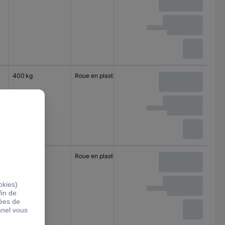
rouleaux
400 kg
Roue en plastique
Roulement à bille
400 kg
Roue en plastique
Roulement à
rouleaux