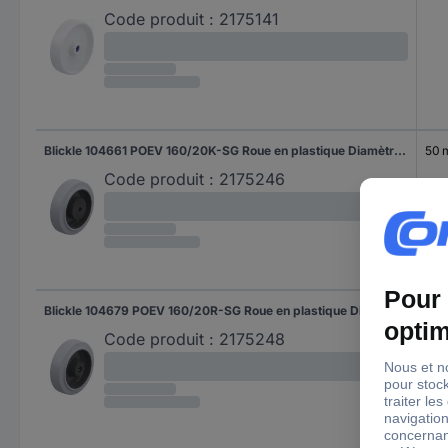
Code produit :
2175141
Blickle 104661 POEV 160/20K-SG Roue en plastique Diamètre de la roue: 160 mm Capacité de charge (max.): 400 kg 1 pc(s)
50
Code produit :
2175246
Blickle 104679 POEV 160/20R-SG Roue en plastique Diamètre de la roue: 160 mm Capacité de charge (max.): 400 kg 1 pc(s)
50
Code produit :
2175248