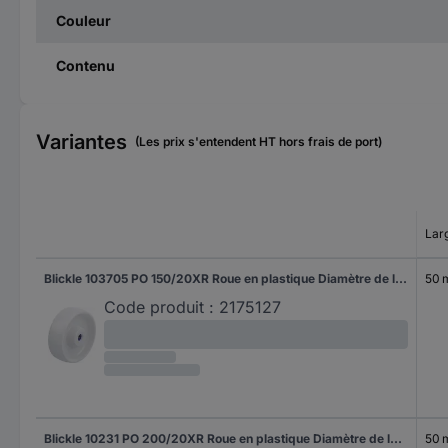
Couleur
Contenu
Variantes
(Les prix s'entendent HT hors frais de port)
Lar
Blickle 103705 PO 150/20XR Roue en plastique Diamètre de la roue: 150 mm Capacité de charge (max.): 400 kg 1 pc(s)
50
Code produit :
2175127
Blickle 10231 PO 200/20XR Roue en plastique Diamètre de la roue: 200 mm Capacité de charge (max.): 600 kg 1 pc(s)
50