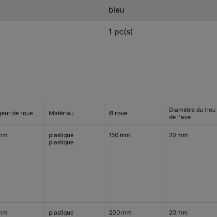
bleu
1 pc(s)
Diamètre du trou
geur de roue
Matériau
Ø roue
de l'axe
 mm
plastique
150 mm
20 mm
plastique
 mm
plastique
200 mm
20 mm