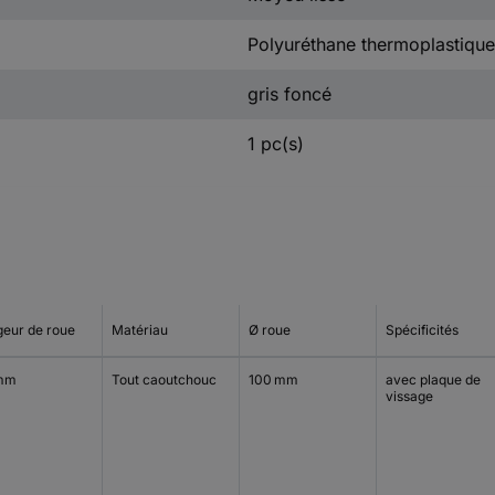
Polyuréthane thermoplastique
gris foncé
1 pc(s)
geur de roue
Matériau
Ø roue
Spécificités
mm
Tout caoutchouc
100 mm
avec plaque de
vissage