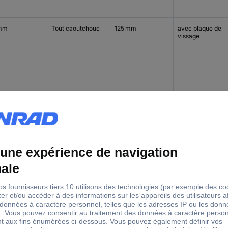
mm
Tout caoutchouc
125 mm
avec plaque de
vissage
mm
Tout caoutchouc
125 mm
avec plaque de
vissage
mm
Polyamide 6
125 mm
avec trou central