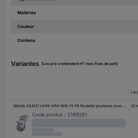
Matériau
Couleur
Contenu
Variantes
(Les prix s'entendent HT hors frais de port)
Lar
Blickle 224121 LKPA-VPA 101K-FI-FA Roulette pivotante avec blocage Diamètre de la roue: 100 mm Capacité de charge (max.): 110 kg 1 pc(s)
32 
Code produit :
2169261