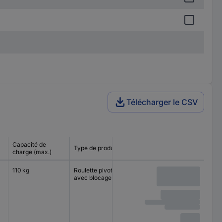
Télécharger le CSV
Capacité de
Type de produit
Taille de la plaque
Type de 
charge (max.)
110 kg
Roulette pivotante
90 x 66 mm
Roulemen
avec blocage