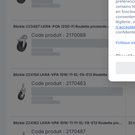
Blickle 223487 LKRA-POA 125G-FI Roulette pivotante avec blocage Diamètre de la roue: 125 mm Capacité de charge (max.): 120 kg 1 pc(s)
32 
Code produit :
2170088
Blickle 224154 LKRA-VPA 101K-11-EL-FA-E13 Roulette pivotante Diamètre de la roue: 100 mm Capacité de charge (max.): 80 kg 1 pc(s)
32 
Code produit :
2170463
Blickle 224162 LKRA-VPA 101K-11-FI-EL-FA-E13 Roulette pivotante avec blocage Diamètre de la roue: 100 mm Capacité de charge (max.): 80 kg 1 pc(s)
32 
Code produit :
2170487