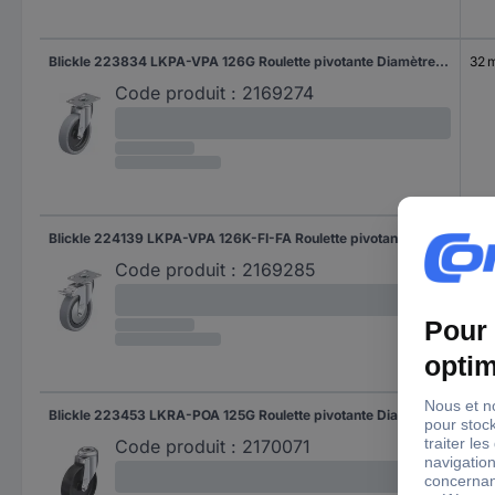
Blickle 223834 LKPA-VPA 126G Roulette pivotante Diamètre de la roue: 125 mm Capacité de charge (max.): 120 kg 1 pc(s)
32 
Code produit :
2169274
Blickle 224139 LKPA-VPA 126K-FI-FA Roulette pivotante avec blocage Diamètre de la roue: 125 mm Capacité de charge (max.): 120 kg 1 pc(s)
32 
Code produit :
2169285
Blickle 223453 LKRA-POA 125G Roulette pivotante Diamètre de la roue: 125 mm Capacité de charge (max.): 120 kg 1 pc(s)
32 
Code produit :
2170071