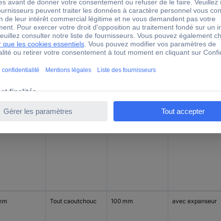
mm
Polyamide 6
125 mm
avec trou central
mm
Tout caoutchouc
100 mm
avec expanseur
mm
Tout caoutchouc
100 mm
avec expanseur