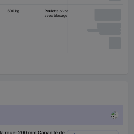
600 kg
Roulette pivotante
140 x 110 mm
Roulemen
avec blocage
la roue: 200 mm Capacité de