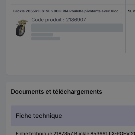
Blickle 265561 LS-SE 200K-RI4 Roulette pivotante avec blocage Diamètre de la roue: 200 mm Capacité de charge (max.): 600 kg 1 pc(s)
50
Code produit :
2186907
Documents et téléchargements
Fiche technique
Fiche technique 2187357 Blickle 853661 LX-POEV 2