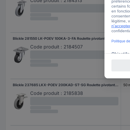
Code produit :
2184313
Blickle 281550 LK-POEV 100KA-3-FA Roulette pivotante Diamètre de la roue: 100 mm Capacité de charge (max.): 200 kg 1 pc(s)
32 
Code produit :
2184507
Blickle 237685 LKX-POEV 200KAD-ST-SG Roulette pivotante avec blocage Diamètre de la roue: 200 mm Capacité de charge (max.): 500 kg 1 pc(s)
50
Code produit :
2185838