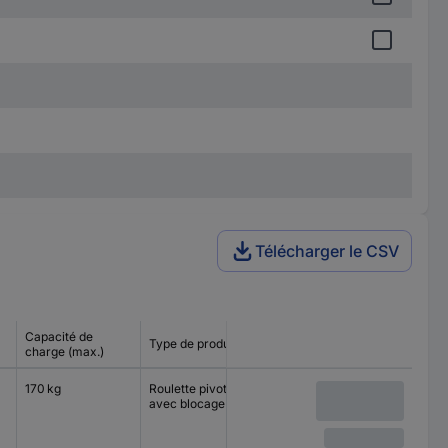
Télécharger le CSV
Capacité de
Type de produit
Taille de la plaque
Type de 
charge (max.)
170 kg
Roulette pivotante
140 x 110 mm
Rouleme
avec blocage
rouleaux