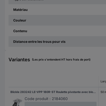
Matériau
Couleur
Contenu
Distance entre les trous pour vis
Variantes
(Les prix s'entendent HT hors frais de port)
Lar
Blickle 283242 LE-VPP 180R-ST Roulette pivotante avec blocage Diamètre de la roue: 180 mm Capacité de charge (max.): 170 kg 1 pc(s)
50
Code produit :
2184060