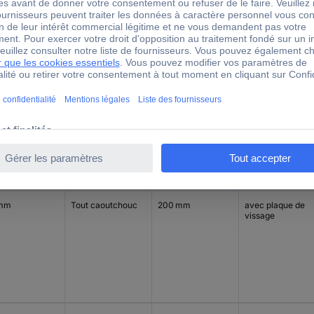
mm
Tout caoutchouc
100 mm
avec plaque de
vissage
 mm
Tout caoutchouc
200 mm
avec plaque de
vissage