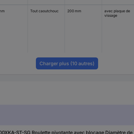
 mm
Tout caoutchouc
200 mm
avec plaque de
vissage
Charger plus
(10 autres)
00XKA-ST-SG Roulette pivotante avec blocage Diamètre de 