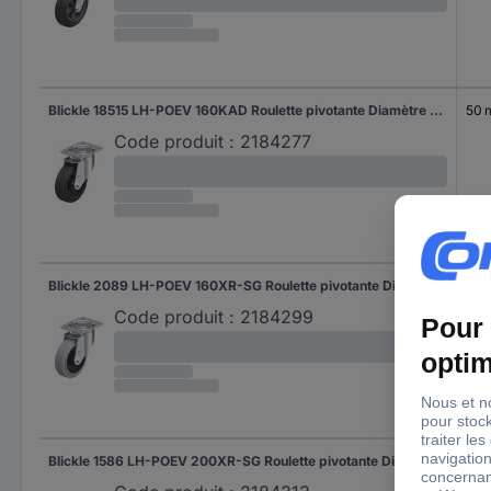
Blickle 18515 LH-POEV 160KAD Roulette pivotante Diamètre de la roue: 160 mm Capacité de charge (max.): 400 kg 1 pc(s)
50
Code produit :
2184277
Blickle 2089 LH-POEV 160XR-SG Roulette pivotante Diamètre de la roue: 160 mm Capacité de charge (max.): 400 kg 1 pc(s)
50
Code produit :
2184299
Blickle 1586 LH-POEV 200XR-SG Roulette pivotante Diamètre de la roue: 200 mm Capacité de charge (max.): 500 kg 1 pc(s)
50