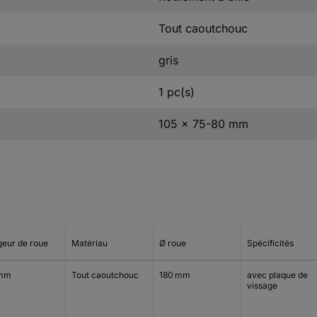
Tout caoutchouc
gris
1 pc(s)
105 x 75-80 mm
geur de roue
Matériau
Ø roue
Spécificités
 mm
Tout caoutchouc
180 mm
avec plaque de
vissage