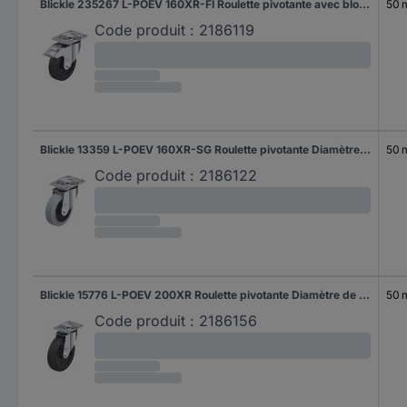
Blickle 235267 L-POEV 160XR-FI Roulette pivotante avec blocage Diamètre de la roue: 160 mm Capacité de charge (max.): 400 kg 1 pc(s)
50
Code produit :
2186119
Blickle 13359 L-POEV 160XR-SG Roulette pivotante Diamètre de la roue: 160 mm Capacité de charge (max.): 400 kg 1 pc(s)
50
Code produit :
2186122
Blickle 15776 L-POEV 200XR Roulette pivotante Diamètre de la roue: 200 mm Capacité de charge (max.): 400 kg 1 pc(s)
50
Code produit :
2186156