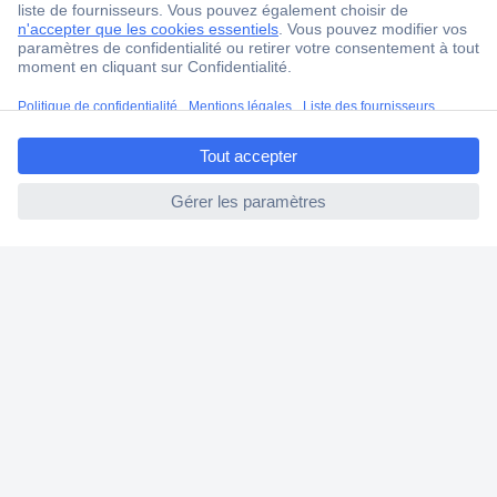
4 modes de livraison
Service Client
Ma commande
ccp.user.init.failed.titl
Modes de paiement pour les professionnels
e
Modes de paiement pour les particuliers
ccp.user.init.failed
Droits de rétraction & retours
FAQ
Modes de livraison
A propos de Conrad
Conrad Your Sourcing Platform
Nouveautés & Conseils
Eco-responsabilité
ISO-certification
Vulnerability Disclosure Program