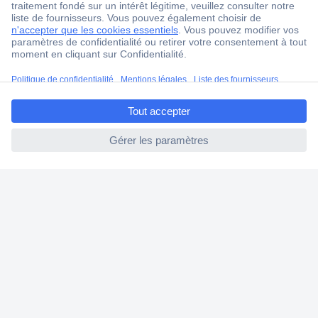
Ma commande
Modes de paiement pour les professionnels
Modes de paiement pour les particuliers
ccp.user.init.failed.titl
Droits de rétraction & retours
e
FAQ
ccp.user.init.failed
Modes de livraison
A propos de Conrad
Conrad Your Sourcing Platform
Nouveautés & Conseils
Eco-responsabilité
ISO-certification
Vulnerability Disclosure Program
Information REACH