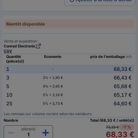
Bientôt disponible
Vente et expédition :
Conrad Electronic
CGV
Quantité
Economie
prix de l'emballage
(HT)
(pièce(s))
1
68,33 €
-
3
66,43 €
3% = 1,90 €
5
65,68 €
4% = 2,65 €
10
65,17 €
5% = 3,16 €
25
64,60 €
5% = 3,73 €
Les remises sur volume varient selon les vendeurs
Nombre
Total (68,33 € / unité(s))
73,33 €
-7 %
pièce(s)
68,33 €