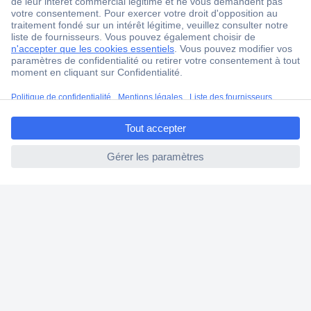
Service Client
Ma commande
Modes de paiement pour les professionnels
Modes de paiement pour les particuliers
ccp.user.init.failed.titl
Droits de rétraction & retours
e
FAQ
ccp.user.init.failed
Modes de livraison
A propos de Conrad
Conrad Your Sourcing Platform
Nouveautés & Conseils
Eco-responsabilité
ISO-certification
Vulnerability Disclosure Program
Information REACH