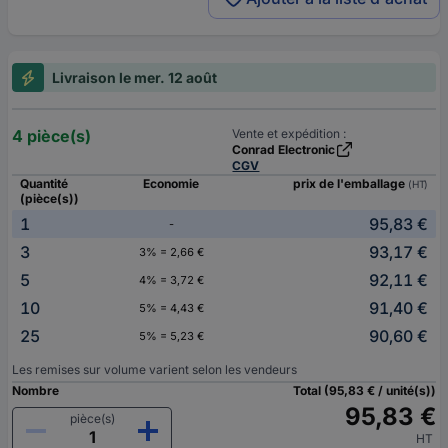
Livraison le mer. 12 août
4 pièce(s)
Vente et expédition :
Conrad Electronic
CGV
Quantité
Economie
prix de l'emballage
(HT)
(pièce(s))
1
95,83 €
-
3
93,17 €
3% = 2,66 €
5
92,11 €
4% = 3,72 €
10
91,40 €
5% = 4,43 €
25
90,60 €
5% = 5,23 €
Les remises sur volume varient selon les vendeurs
Nombre
Total (95,83 € / unité(s))
95,83 €
pièce(s)
HT