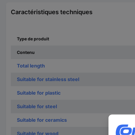
Caractéristiques techniques
Type de produit
Contenu
Total length
Suitable for stainless steel
Suitable for plastic
Suitable for steel
Suitable for ceramics
Suitable for wood