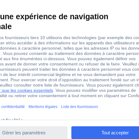
VRAI
ch Accessories 2608655110 Lame de scie sauteuse PRO Meta
evêtement AlTiN pour les travaux de métaux exigeants êtes-vous un 
Metal thick T121BFC est alors le bon choix. Nous avons renforcé les
coupes droites dans des tôles d'épaisseur moyenne - toujours et enco