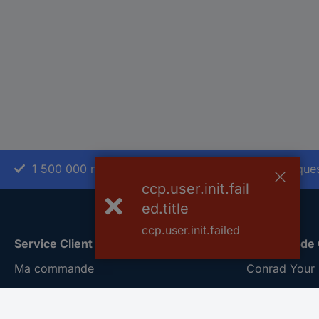
1 500 000 références
2500 marque
ccp.user.init.fail
ed.title
ccp.user.init.failed
Service Client
A propos de
Ma commande
Conrad Your 
Modes de paiement pour les
Nouveautés &
professionnels
Eco-responsab