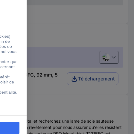
Français
l thick T121BFC, 92 mm, 5
Téléchargement
ouvrier de métal et recherchez une lame de scie sauteuse
 dents avec un revêtement pour nous assurer qu'elles résistent
re. La lame de scie sauteuse PRO Metal thick T121BFC est