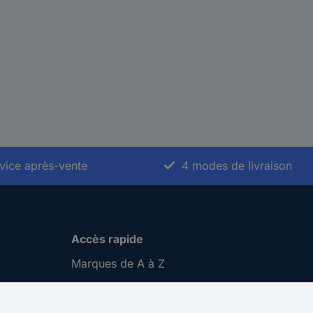
vice après-vente
4 modes de livraison
Accès rapide
Marques de A à Z
Catégories de A-Z
Nos promotions 🛒