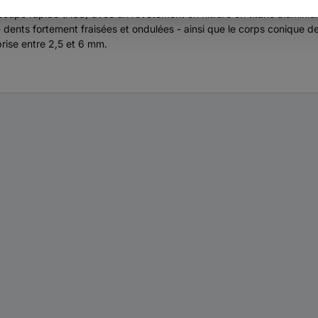
à coupe rapide (HSS) avec un revêtement en nitrure en titane aluminiu
- dents fortement fraisées et ondulées - ainsi que le corps conique d
ise entre 2,5 et 6 mm.