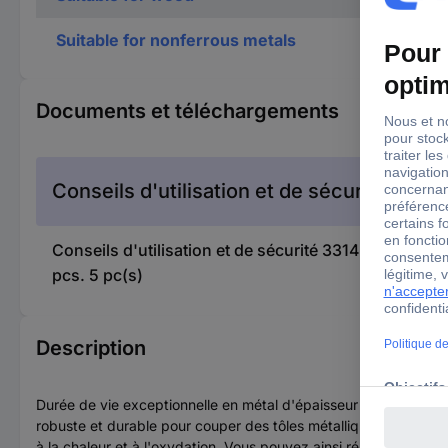
Suitable for nonferrous metals
Documents et téléchargements
Conseils d'utilisation et de sécurité
Conseils d'utilisation et de sécurité 3314322 Bos
pcs. 5 pc(s)
Description
Durée de vie exceptionnelle en métal d'épaisseur moyenne ! R
robuste et durable pour couper des tôles métalliques ? Le PRO 
à la chaleur et à l'oxydation. Vous pouvez ainsi réaliser des 