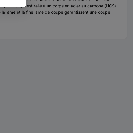
m (AlTiN), qui est relié à un corps en acier au carbone (HCS)
e la lame et la fine lame de coupe garantissent une coupe