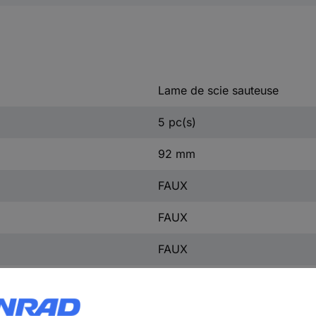
Lame de scie sauteuse
5 pc(s)
92 mm
FAUX
FAUX
FAUX
FAUX
FAUX