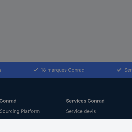
s
18 marques Conrad
Ser
 Conrad
Services Conrad
Sourcing Platform
Service devis
 Conseils
e-Procurement
ilité
Service calibration