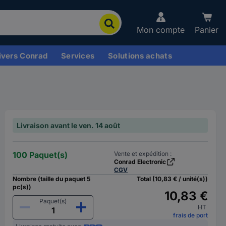
Mon compte
Panier
ivers Conrad
Services
Solutions achats
Livraison avant le ven. 14 août
100 Paquet(s)
Vente et expédition :
Conrad Electronic
CGV
Nombre (taille du paquet 5
Total (10,83 € / unité(s))
pc(s))
10,83 €
Paquet(s)
HT
frais de port