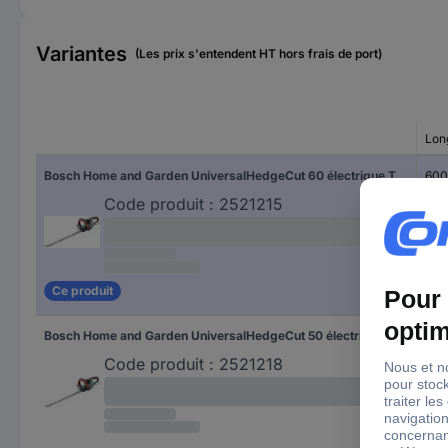
Variantes
(Les prix s'entendent HT hors frais de port)
Lon
Bosch Home and Garden UniversalHedgeCut 60 électrique Taille-haie 480 W 600 mm
60
Code produit :
2521215
Ce produit
Bosch Home and Garden UniversalHedgeCut 50 électrique Taille-haie Tranchant dentelé 480 W 50 mm
50
Code produit :
2521218