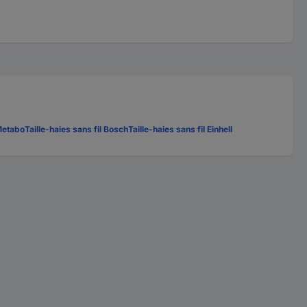
Metabo
Taille-haies sans fil Bosch
Taille-haies sans fil Einhell