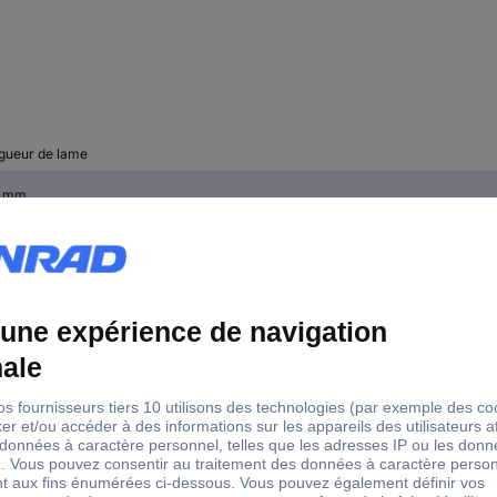
gueur de lame
0 mm
 mm