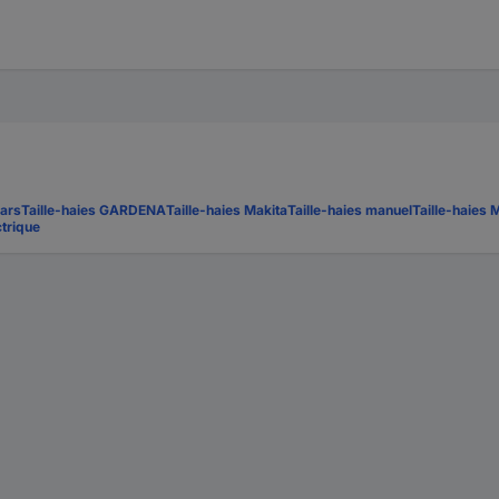
kars
Taille-haies GARDENA
Taille-haies Makita
Taille-haies manuel
Taille-haies 
ctrique