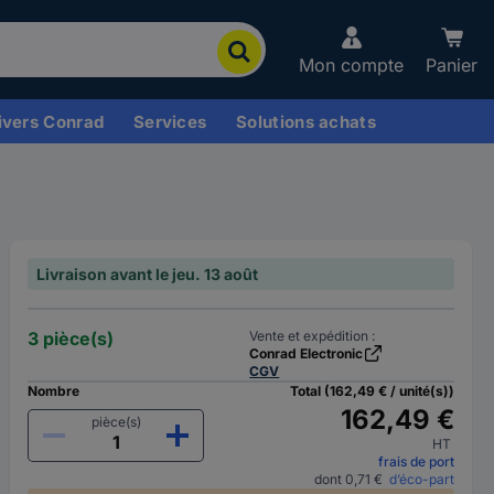
Mon compte
Panier
ivers Conrad
Services
Solutions achats
Livraison avant le jeu. 13 août
3 pièce(s)
Vente et expédition :
Conrad Electronic
CGV
Nombre
Total (162,49 € / unité(s))
162,49 €
pièce(s)
HT
frais de port
dont 0,71 €
d’éco-part