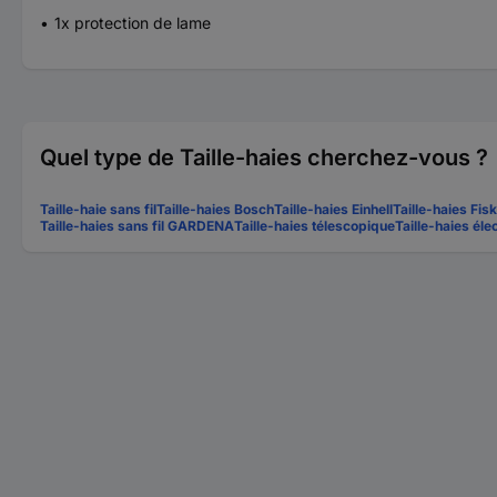
1x protection de lame
Quel type de Taille-haies cherchez-vous ?
Taille-haie sans fil
Taille-haies Bosch
Taille-haies Einhell
Taille-haies Fis
Taille-haies sans fil GARDENA
Taille-haies télescopique
Taille-haies éle