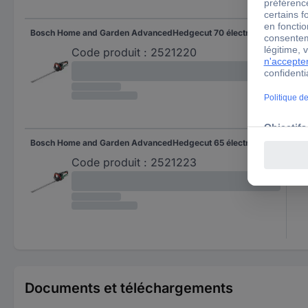
Bosch Home and Garden AdvancedHedgecut 70 électrique Taille-haie sans batterie 500 W
Code produit :
2521220
Bosch Home and Garden AdvancedHedgecut 65 électrique Taille-haie 500 W 650 mm
650
Code produit :
2521223
Documents et téléchargements