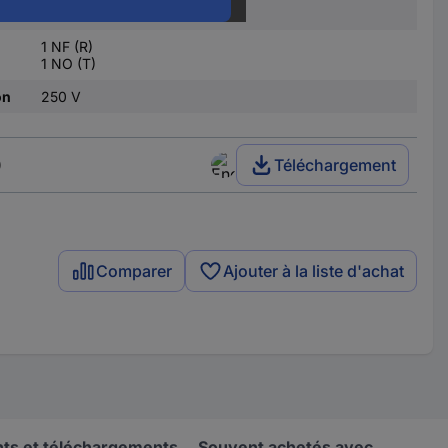
on
1 x Off/(On)
1 NF (R)
1 NO (T)
on
250 V
)
Téléchargement
Comparer
Ajouter à la liste d'achat
s et téléchargements
Souvent achetés avec