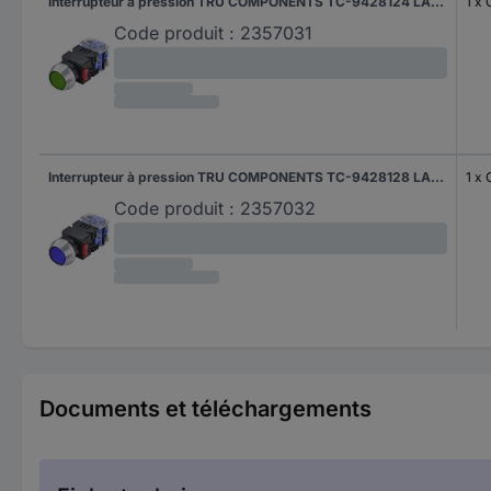
Interrupteur à pression TRU COMPONENTS TC-9428124 LAS0-L-11Z/G/12V 250 V 5 A 1 x Off/On à accrochage vert IP40
1 x 
Code produit :
2357031
Interrupteur à pression TRU COMPONENTS TC-9428128 LAS0-L-11Z/B/12V 250 V 5 A 1 x Off/On à accrochage bleu IP40
1 x 
Code produit :
2357032
Documents et téléchargements