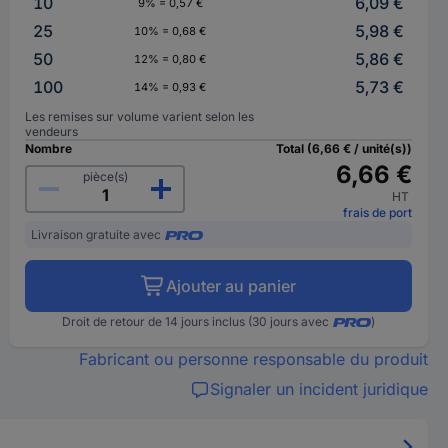
10
6,09 €
9% = 0,57 €
25
5,98 €
10% = 0,68 €
50
5,86 €
12% = 0,80 €
100
5,73 €
14% = 0,93 €
Les remises sur volume varient selon les
vendeurs
Nombre
Total (6,66 € / unité(s))
6,66 €
pièce(s)
HT
frais de port
Livraison gratuite avec
Ajouter au panier
Droit de retour de 14 jours inclus (30 jours avec
)
Fabricant ou personne responsable du produit
Signaler un incident juridique