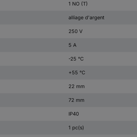
1 NO (T)
alliage d'argent
250 V
5 A
-25 °C
+55 °C
22 mm
72 mm
IP40
1 pc(s)