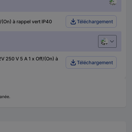
On) à rappel vert IP40
Téléchargement
Français
 250 V 5 A 1 x Off/(On) à
Téléchargement
tanée.