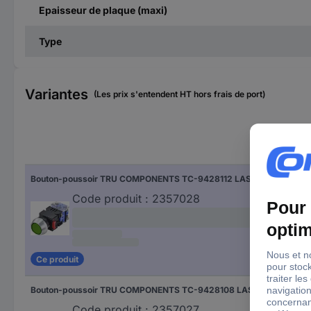
Epaisseur de plaque (maxi)
Type
Variantes
(Les prix s'entendent HT hors frais de port)
Pos
Bouton-poussoir TRU COMPONENTS TC-9428112 LAS0-L-11/G/12V 250 V 5 A 1 x Off/(On) à rappel vert IP40
1 x 
Code produit :
2357028
Ce produit
Bouton-poussoir TRU COMPONENTS TC-9428108 LAS0-L-11/R/12V 250 V 5 A 1 x Off/(On) à rappel rouge IP40
1 x 
Code produit :
2357027