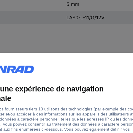
5 mm
LAS0-L-11/G/12V
ition de commutation
Off/(On)
Off/(On)