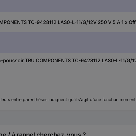
PONENTS TC-9428112 LAS0-L-11/G/12V 250 V 5 A 1 x Off/(
uton-poussoir TRU COMPONENTS TC-9428112 LAS0-L-11/G/12V
aleurs entre parenthèses indiquent qu'il s'agit d'une fonction momen
ge / à rappel cherchez-vous ?