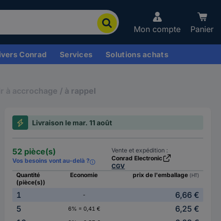
Mon compte
Panier
ivers Conrad
Services
Solutions achats
 à accrochage / à rappel
Livraison le mar. 11 août
52 pièce(s)
Vente et expédition :
Conrad Electronic
Vos besoins vont au-delà ?
CGV
Quantité
Economie
prix de l'emballage
(HT)
(pièce(s))
1
6,66 €
-
5
6,25 €
6% = 0,41 €