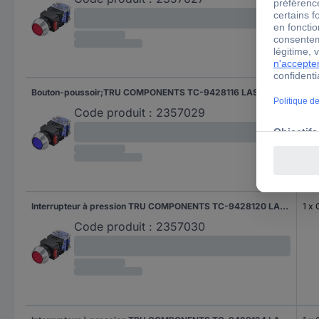
Bouton-poussoir;TRU COMPONENTS TC-9428116 LAS0-L-11/B/12V 250 V 5 A 1 x Off/(On) à rappel bleu IP40
1 x 
Code produit :
2357029
Interrupteur à pression TRU COMPONENTS TC-9428120 LAS0-L-11Z/R/12V 250 V 5 A 1 x Off/On à accrochage rouge IP40
1 x 
Code produit :
2357030