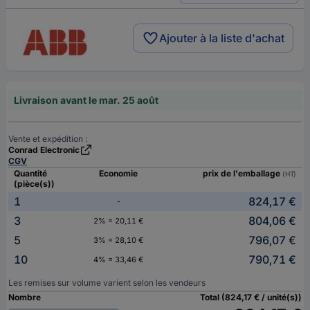
Ajouter à la liste d'achat
Livraison avant le mar. 25 août
Vente et expédition :
Conrad Electronic
CGV
Quantité
Economie
prix de l'emballage
(HT)
(pièce(s))
1
824,17 €
-
3
804,06 €
2% = 20,11 €
5
796,07 €
3% = 28,10 €
10
790,71 €
4% = 33,46 €
Les remises sur volume varient selon les vendeurs
Nombre
Total (824,17 € / unité(s))