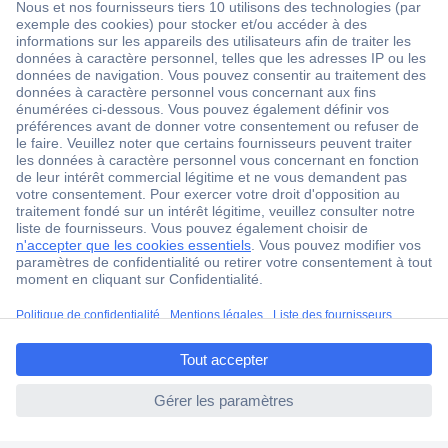
Service après-vente
4 modes de livraison
Service Client
Ma commande
Modes de paiement pour les professionnels
Modes de paiement pour les particuliers
Droits de rétraction & retours
FAQ
Modes de livraison
ccp.user.init.failed.titl
A propos de Conrad
e
Conrad Your Sourcing Platform
ccp.user.init.failed
Nouveautés & Conseils
Eco-responsabilité