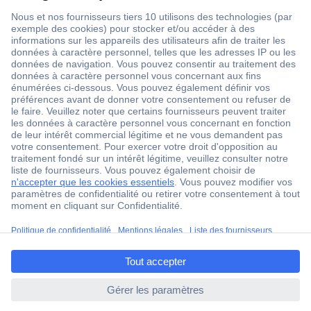
18 marques Conrad
Service après-vente
4 modes de livraison
Service Client
Ma commande
Modes de paiement pour les professionnels
Modes de paiement pour les particuliers
Droits de rétraction & retours
FAQ
Modes de livraison
ccp.user.init.failed.titl
A propos de Conrad
e
Conrad Your Sourcing Platform
ccp.user.init.failed
Nouveautés & Conseils
Eco-responsabilité