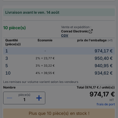
Livraison avant le ven. 14 août
10 pièce(s)
Vente et expédition :
Conrad Electronic
CGV
Quantité
Economie
prix de l'emballage
(HT)
(pièce(s))
1
974,17 €
-
3
950,40 €
2% = 23,77 €
5
940,95 €
3% = 33,22 €
10
934,62 €
4% = 39,55 €
Les remises sur volume varient selon les vendeurs
Nombre
Total (974,17 € / unité(s))
974,17 €
pièce(s)
HT
frais de port
Plus que 10 pièce(s) en stock !