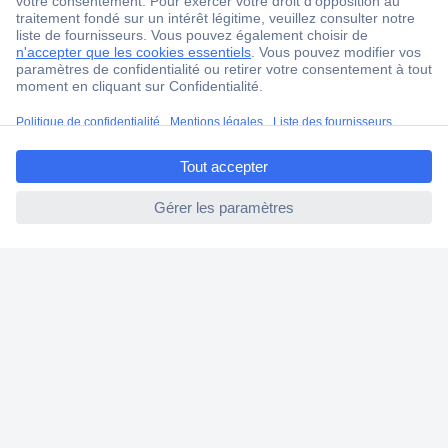
Service Client
Ma commande
Modes de paiement pour les professionnels
Modes de paiement pour les particuliers
ccp.user.init.failed.titl
Droits de rétraction & retours
e
FAQ
ccp.user.init.failed
Modes de livraison
A propos de Conrad
Conrad Your Sourcing Platform
Nouveautés & Conseils
Eco-responsabilité
ISO-certification
Vulnerability Disclosure Program
Information REACH