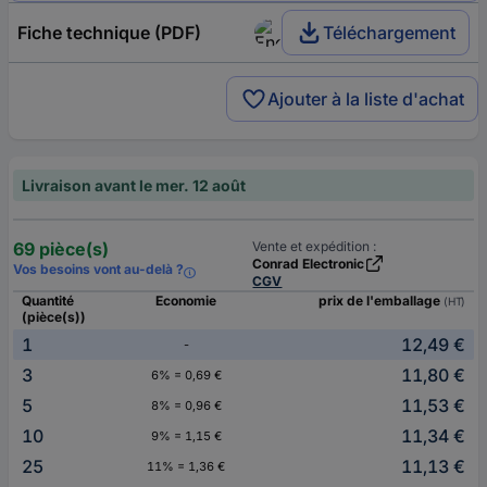
Fiche technique (PDF)
Téléchargement
Ajouter à la liste d'achat
Livraison avant le mer. 12 août
69 pièce(s)
Vente et expédition :
Conrad Electronic
Vos besoins vont au-delà ?
CGV
Quantité
Economie
prix de l'emballage
(HT)
(pièce(s))
1
12,49 €
-
3
11,80 €
6% = 0,69 €
5
11,53 €
8% = 0,96 €
10
11,34 €
9% = 1,15 €
25
11,13 €
11% = 1,36 €