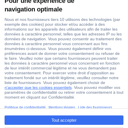
1 500 000 références
2500 marques
18 marques Conrad
Service après-vente
4 modes de livraison
Service Client
ccp.user.init.failed.titl
Ma commande
e
Modes de paiement pour les professionnels
ccp.user.init.failed