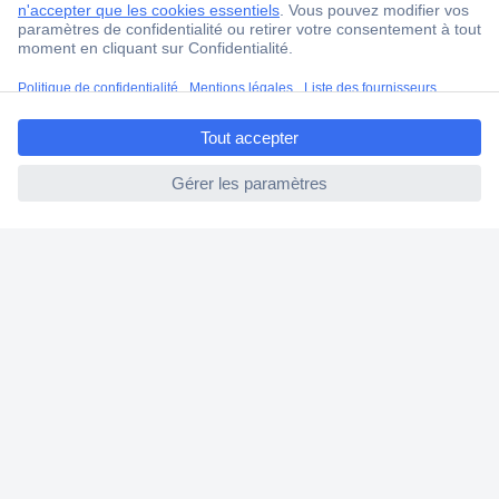
Ma commande
Modes de paiement pour les professionnels
Modes de paiement pour les particuliers
ccp.user.init.failed.titl
Droits de rétraction & retours
e
FAQ
ccp.user.init.failed
Modes de livraison
A propos de Conrad
Conrad Your Sourcing Platform
Nouveautés & Conseils
Eco-responsabilité
ISO-certification
Vulnerability Disclosure Program
Information REACH
Informations sur l'accessibilité