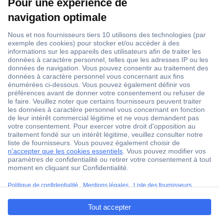
1 500 000 références
2500 marques
18 marques Conrad
Service après-vente
4 modes de livraison
Service Client
ccp.user.init.failed.titl
Ma commande
e
Modes de paiement pour les professionnels
ccp.user.init.failed