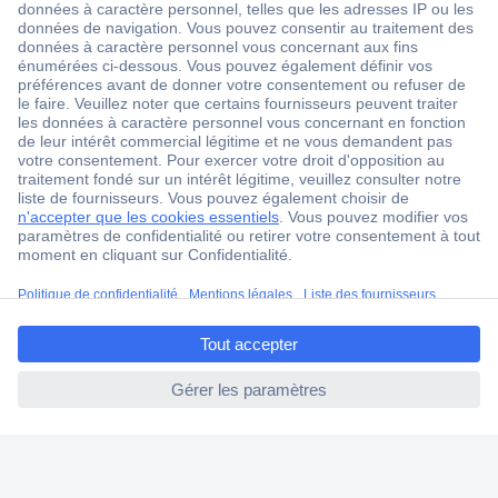
18 marques Conrad
Service après-vente
4 modes de livraison
Service Client
Ma commande
Modes de paiement pour les professionnels
Modes de paiement pour les particuliers
Droits de rétraction & retours
ccp.user.init.failed.titl
FAQ
e
Modes de livraison
ccp.user.init.failed
A propos de Conrad
Conrad Your Sourcing Platform
Nouveautés & Conseils