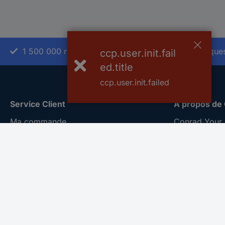
1 500 000 références
2500 marque
ccp.user.init.fail
ed.title
ccp.user.init.failed
Service Client
A propos de
Ma commande
Conrad Your 
Modes de paiement pour les
Nouveautés &
professionnels
Eco-responsab
Modes de paiement pour les particuliers
ISO-certificat
Droits de rétraction & retours
Vulnerability
FAQ
Information
Modes de livraison