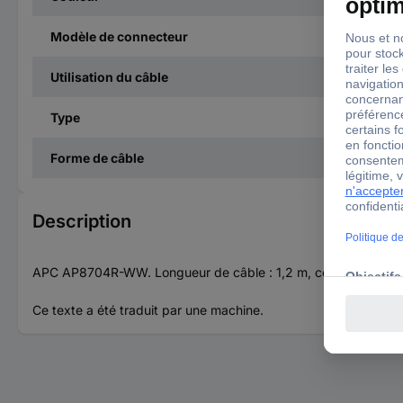
Modèle de connecteur
Utilisation du câble
Type
Forme de câble
Description
APC AP8704R-WW. Longueur de câble : 1,2 m, connecteur : mâle/
Ce texte a été traduit par une machine.