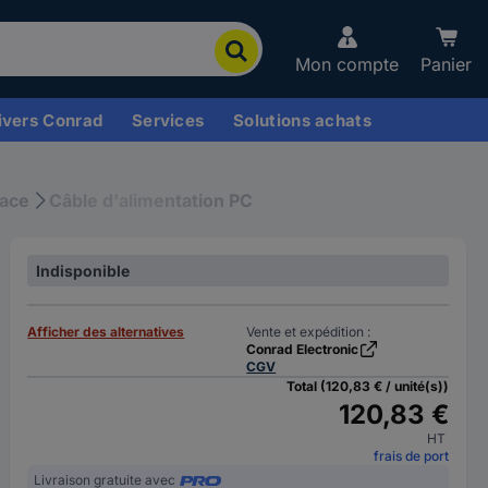
Mon compte
Panier
ivers Conrad
Services
Solutions achats
face
Câble d'alimentation PC
Indisponible
Afficher des alternatives
Vente et expédition :
Conrad Electronic
CGV
Total (120,83 € / unité(s))
120,83 €
HT
frais de port
Livraison gratuite avec