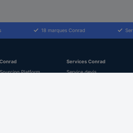
s
18 marques Conrad
Ser
 Conrad
Services Conrad
Sourcing Platform
Service devis
 Conseils
e-Procurement
ilité
Service calibration
ion
 Disclosure Program
 REACH