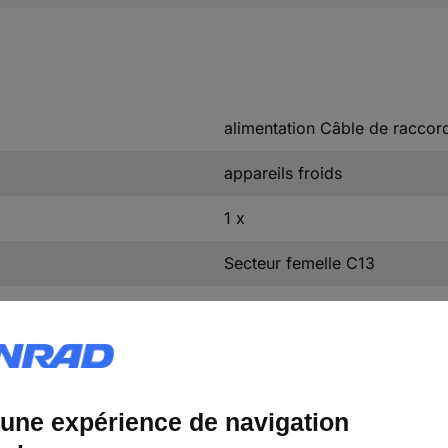
alimentation Câble de racco
appareils froids
1 x
Secteur femelle C13
1 x
Secteur mâle C14
1.22 m
noir