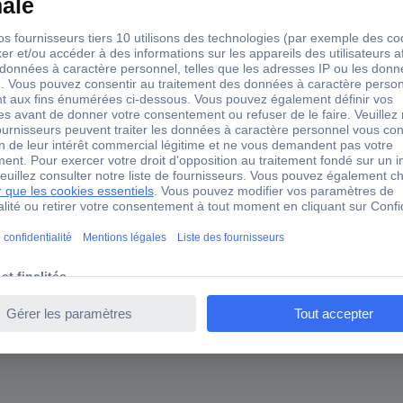
coudé d'un côté
alimentation
Câble de raccordement
rond
femelle, Connexion 1 : coupleur C13, Connexion 2 : coupleur C14. C