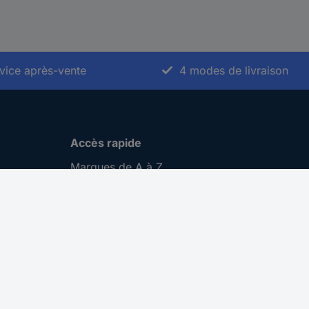
vice après-vente
4 modes de livraison
Accès rapide
Marques de A à Z
Catégories de A-Z
Nos promotions 🛒
Download Center
Recrutement
Gestion des cookies