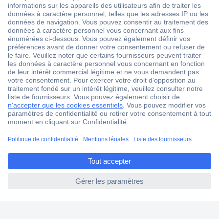
1 500 000 références
2500 marques
18 marques Conrad
Service après-vente
4 modes de livraison
Service Client
Ma commande
Modes de paiement pour les professionnels
ccp.user.init.failed.titl
Modes de paiement pour les particuliers
e
Droits de rétraction & retours
ccp.user.init.failed
FAQ
Modes de livraison
A propos de Conrad