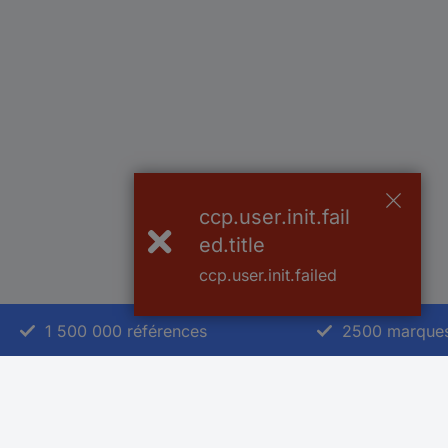
ccp.user.init.fail
ed.title
ccp.user.init.failed
1 500 000 références
2500 marque
Service Client
A propos de