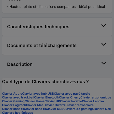
Hauteur plate et dimensions compactes - idéal pour Ideal
Caractéristiques techniques
Documents et téléchargements
Description
Quel type de Claviers cherchez-vous ?
Clavier Apple
Clavier avec hub USB
Clavier avec pavé tactile
Clavier avec trackball
Clavier Bluetooth
Clavier Cherry
Clavier ergonomique
Clavier Gaming
Clavier Hama
Clavier HP
Clavier lavable
Clavier Lenovo
Clavier Logitech
Clavier Mac
Clavier Qwertz
Clavier rétroéclairé
Clavier sans fil
Clavier sans fil
Clavier USB
Claviers de gaming
Claviers Dell
Claviers hygiéniques