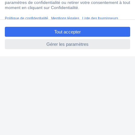
Modes de paiement pour les professionnels
Modes de paiement pour les particuliers
ccp.user.init.failed.titl
Droits de rétraction & retours
e
FAQ
ccp.user.init.failed
Modes de livraison
A propos de Conrad
Conrad Your Sourcing Platform
Nouveautés & Conseils
Eco-responsabilité
ISO-certification
Vulnerability Disclosure Program
Information REACH
Informations sur l'accessibilité
Exercer mon droit de rétractation