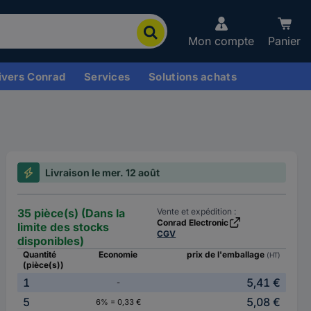
Mon compte
Panier
ivers Conrad
Services
Solutions achats
Livraison le mer. 12 août
35 pièce(s) (Dans la
Vente et expédition :
Conrad Electronic
limite des stocks
CGV
disponibles)
Quantité
Economie
prix de l'emballage
(HT)
(pièce(s))
1
5,41 €
-
5
5,08 €
6% = 0,33 €