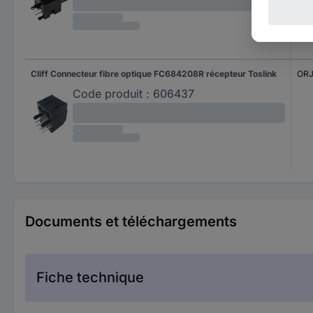
Cliff Connecteur fibre optique FC684208R récepteur Toslink
ORJ
Code produit :
606437
Documents et téléchargements
Fiche technique