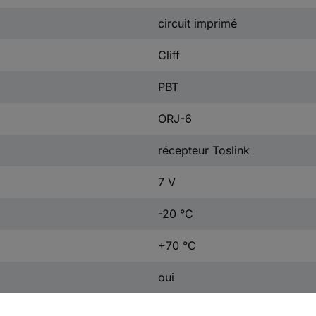
circuit imprimé
Cliff
PBT
ORJ-6
récepteur Toslink
7 V
-20 °C
+70 °C
oui
FCR684206R