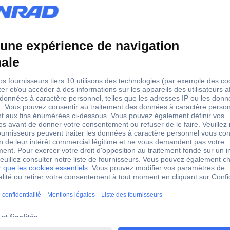
1 pc(s)
nexion
-6
-5