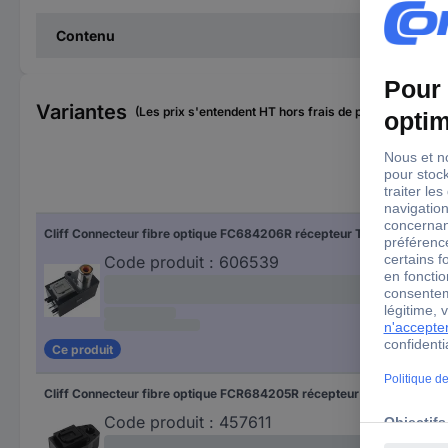
Contenu
Variantes
(Les prix s'entendent HT hors frais de port)
Con
Cliff Connecteur fibre optique FC684206R récepteur Toslink
ORJ
Code produit :
606539
Ce produit
Cliff Connecteur fibre optique FCR684205R récepteur Toslink
ORJ
Code produit :
457611