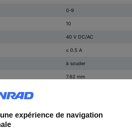
0-9
10
40 V DC/AC
≤ 0.5 A
à souder
7.62 mm
15 mm
1 pc(s)
PICO-DE-111AL2
oui