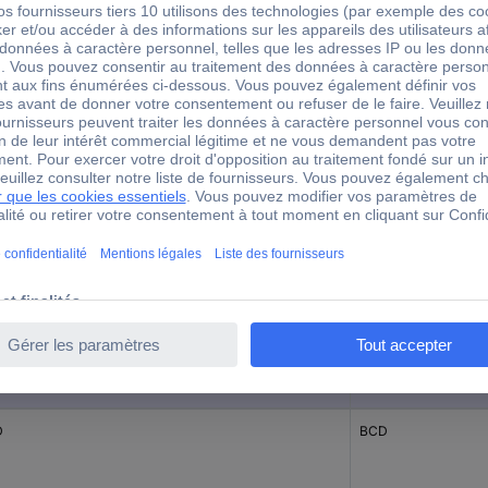
40 V
èle
Codification
imal
décimal
D
BCD