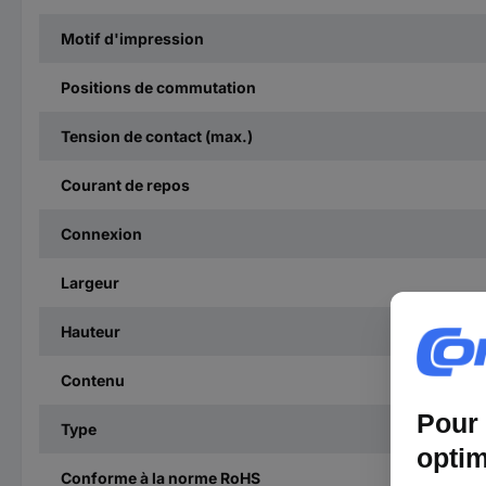
Motif d'impression
Positions de commutation
Tension de contact (max.)
Courant de repos
Connexion
Largeur
Hauteur
Contenu
Type
Conforme à la norme RoHS