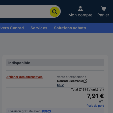
Mon compte
Panier
ivers Conrad
Services
Solutions achats
Indisponible
Afficher des alternatives
Vente et expédition :
Conrad Electronic
CGV
Total (7,91 € / unité(s))
7,91 €
HT
frais de port
Livraison gratuite avec