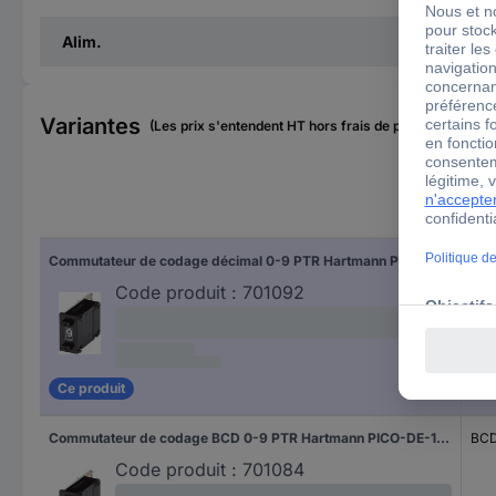
Alim.
Variantes
(Les prix s'entendent HT hors frais de port)
Mod
Commutateur de codage décimal 0-9 PTR Hartmann PICO-DE-111AL2 Positions de commutation 10 1 pc(s)
Déc
Code produit :
701092
Ce produit
Commutateur de codage BCD 0-9 PTR Hartmann PICO-DE-131AK2 Positions de commutation 10 1 pc(s)
BC
Code produit :
701084