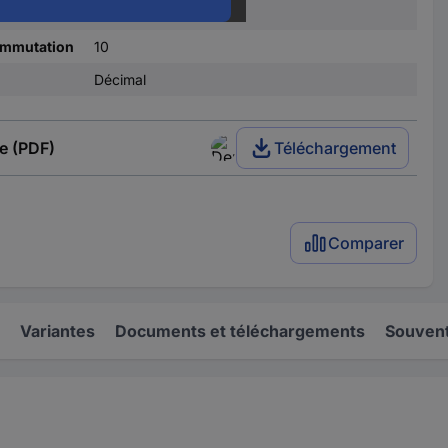
sion
0-9
ommutation
10
Décimal
e (PDF)
Téléchargement
Comparer
Variantes
Documents et téléchargements
Souvent