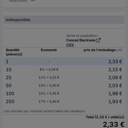
Indisponible
Vente et expédition :
Conrad Electronic
CGV
Quantité
Economie
prix de l'emballage
(HT)
(pièce(s))
1
2,33 €
-
10
2,15 €
8% = 0,18 €
25
2,08 €
11% = 0,25 €
50
2,03 €
13% = 0,30 €
100
1,98 €
15% = 0,35 €
250
1,93 €
17% = 0,40 €
Les remises sur volume varient selon les vendeurs
Total (2,33 € / unité(s))
2,33 €