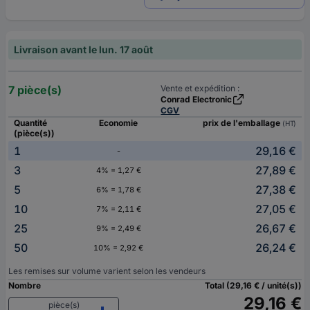
Livraison avant le lun. 17 août
7 pièce(s)
Vente et expédition :
Conrad Electronic
CGV
Quantité
Economie
prix de l'emballage
(HT)
(pièce(s))
1
29,16 €
-
3
27,89 €
4% = 1,27 €
5
27,38 €
6% = 1,78 €
10
27,05 €
7% = 2,11 €
25
26,67 €
9% = 2,49 €
50
26,24 €
10% = 2,92 €
Les remises sur volume varient selon les vendeurs
Nombre
Total (29,16 € / unité(s))
29,16 €
pièce(s)