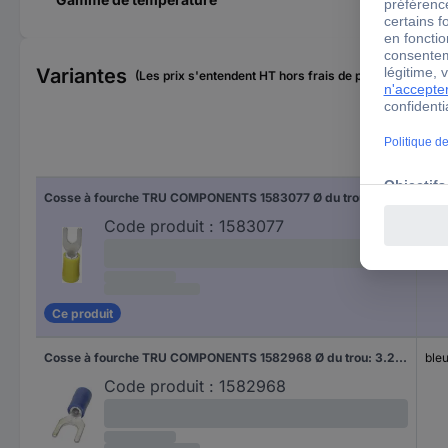
Variantes
(Les prix s'entendent HT hors frais de port)
Cou
Cosse à fourche TRU COMPONENTS 1583077 Ø du trou: 6.40 mm 4 mm² 6 mm² M6 partiellement isolé jaune 1 pc(s)
jau
Code produit :
1583077
Ce produit
Cosse à fourche TRU COMPONENTS 1582968 Ø du trou: 3.20 mm 1.50 mm² 2.50 mm² M3 partiellement isolé bleu 1 pc(s)
ble
Code produit :
1582968