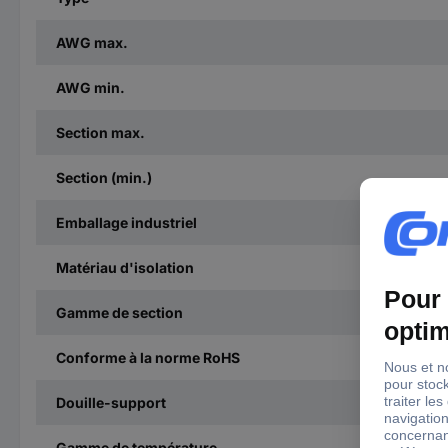
AWG max.
AWG min.
Section max.
Section (min.)
Emballage industriel
Matériau d'isolation
Gamme de section
Conforme à la norme RoHS
Douille-support
Gamme de température