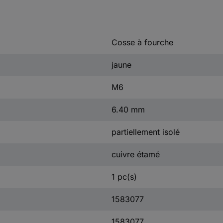
Cosse à fourche
jaune
M6
6.40 mm
partiellement isolé
cuivre étamé
1 pc(s)
1583077
1583077