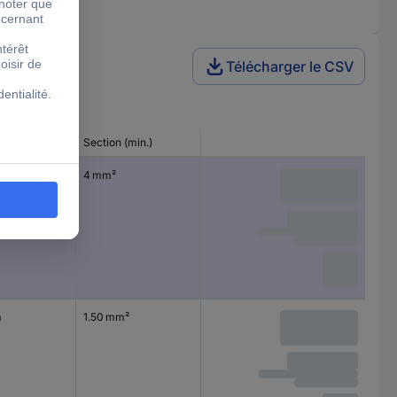
Télécharger le CSV
u
Section (min.)
m
4 mm²
m
1.50 mm²