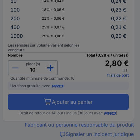
50
0,24 €
14% = 0,04 €
100
0,23 €
18% = 0,05 €
200
0,22 €
21% = 0,06 €
400
0,21 €
25% = 0,07 €
1000
0,20 €
29% = 0,08 €
Les remises sur volume varient selon les
vendeurs
Nombre
Total (0,28 € / unité(s))
2,80 €
pièce(s)
HT
frais de port
Quantité minimale de commande: 10
Livraison gratuite avec
Ajouter au panier
Droit de retour de 14 jours inclus (30 jours avec
)
Fabricant ou personne responsable du produit
Signaler un incident juridique