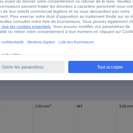
leur
Section max.
Taille du filetage
Ø du tro
ne
6 mm²
M6
6.40 m
u
2.50 mm²
M3
3.20 m