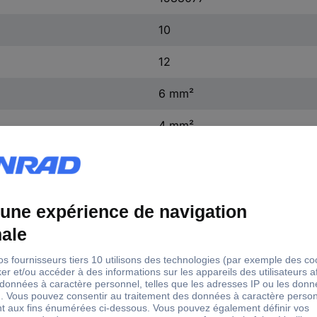
10
12
6 mm²
4 mm²
non
PVC
4 - 6 mm²
oui
non
+75 °C