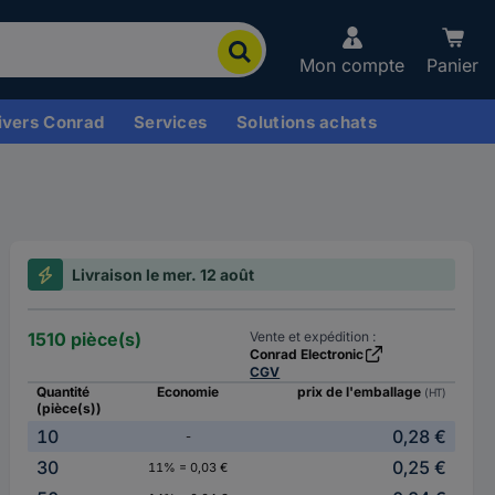
Mon compte
Panier
ivers Conrad
Services
Solutions achats
Livraison le mer. 12 août
1510 pièce(s)
Vente et expédition :
Conrad Electronic
CGV
Quantité
Economie
prix de l'emballage
(HT)
(pièce(s))
10
0,28 €
-
30
0,25 €
11% = 0,03 €