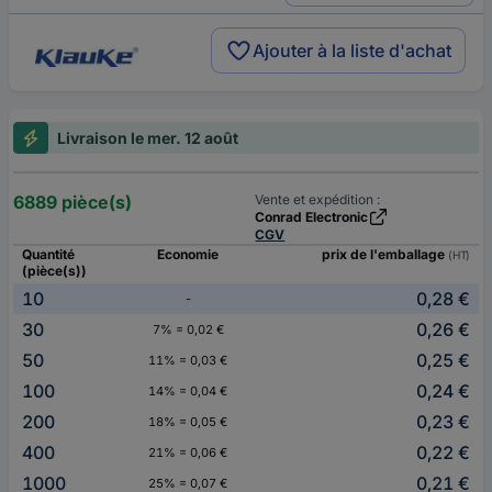
Ajouter à la liste d'achat
Livraison le mer. 12 août
6889 pièce(s)
Vente et expédition :
Conrad Electronic
CGV
Quantité
Economie
prix de l'emballage
(HT)
(pièce(s))
10
0,28 €
-
30
0,26 €
7% = 0,02 €
50
0,25 €
11% = 0,03 €
100
0,24 €
14% = 0,04 €
200
0,23 €
18% = 0,05 €
400
0,22 €
21% = 0,06 €
1000
0,21 €
25% = 0,07 €