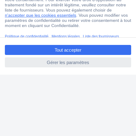
Service Client
Ma commande
Modes de paiement pour les professionnels
Modes de paiement pour les particuliers
ccp.user.init.failed.titl
Droits de rétraction & retours
e
FAQ
ccp.user.init.failed
Modes de livraison
A propos de Conrad
Conrad Your Sourcing Platform
Nouveautés & Conseils
Eco-responsabilité
ISO-certification
Vulnerability Disclosure Program
Information REACH