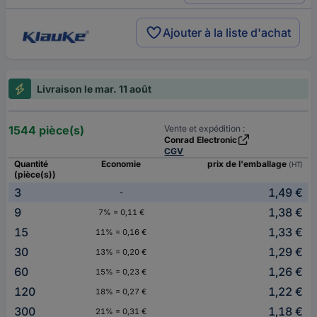
Ajouter à la liste d'achat
Livraison le mar. 11 août
1544 pièce(s)
Vente et expédition :
Conrad Electronic
CGV
Quantité
Economie
prix de l'emballage
(HT)
(pièce(s))
3
1,49 €
-
9
1,38 €
7% = 0,11 €
15
1,33 €
11% = 0,16 €
30
1,29 €
13% = 0,20 €
60
1,26 €
15% = 0,23 €
120
1,22 €
18% = 0,27 €
300
1,18 €
21% = 0,31 €