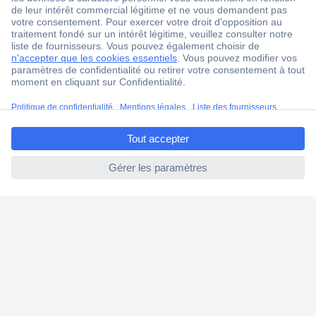
Service après-vente
4 modes de livraison
Service Client
Ma commande
ccp.user.init.failed.titl
Modes de paiement pour les professionnels
e
Modes de paiement pour les particuliers
ccp.user.init.failed
Droits de rétraction & retours
FAQ
Modes de livraison
A propos de Conrad
Conrad Your Sourcing Platform
Nouveautés & Conseils
Eco-responsabilité