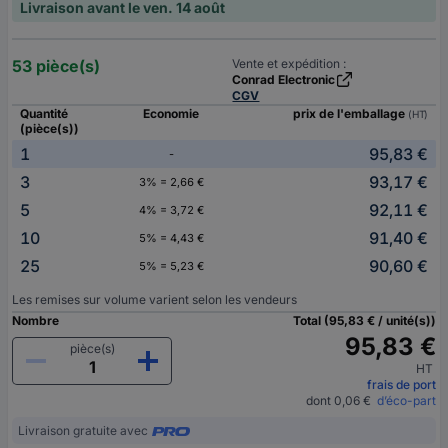
Livraison avant le ven. 14 août
53 pièce(s)
Vente et expédition :
Conrad Electronic
CGV
Quantité
Economie
prix de l'emballage
(HT)
(pièce(s))
1
95,83 €
-
3
93,17 €
3% = 2,66 €
5
92,11 €
4% = 3,72 €
10
91,40 €
5% = 4,43 €
25
90,60 €
5% = 5,23 €
Les remises sur volume varient selon les vendeurs
Nombre
Total (95,83 € / unité(s))
95,83 €
pièce(s)
HT
frais de port
dont 0,06 €
d’éco-part
Livraison gratuite avec