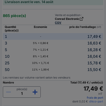
Livraison avant le ven. 14 août
865 pièce(s)
Vente et expédition :
Conrad Electronic
CGV
Quantité
Economie
prix de l'emballage
(HT)
(pièce(s))
1
17,49 €
-
3
16,63 €
5% = 0,86 €
5
16,28 €
7% = 1,21 €
10
16,04 €
8% = 1,45 €
25
15,78 €
10% = 1,71 €
50
15,50 €
11% = 1,99 €
Les remises sur volume varient selon les vendeurs
Nombre
Total (17,49 € / unité(s))
17,49 €
pièce(s)
HT
frais de port
dont 0,02 €
d’éco-part