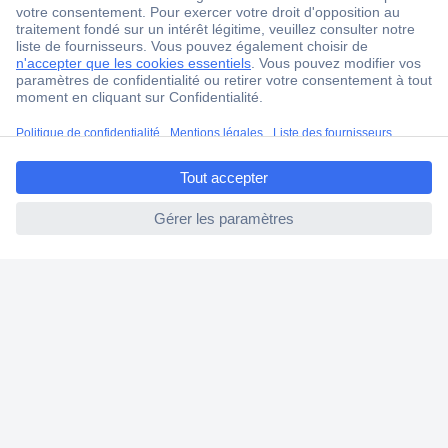
Service Client
Ma commande
Modes de paiement pour les professionnels
Modes de paiement pour les particuliers
ccp.user.init.failed.titl
Droits de rétraction & retours
e
FAQ
ccp.user.init.failed
Modes de livraison
A propos de Conrad
Conrad Your Sourcing Platform
Nouveautés & Conseils
Eco-responsabilité
ISO-certification
Vulnerability Disclosure Program
Information REACH