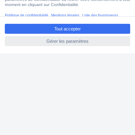
Modes de paiement pour les professionnels
Modes de paiement pour les particuliers
ccp.user.init.failed.titl
Droits de rétraction & retours
e
FAQ
ccp.user.init.failed
Modes de livraison
A propos de Conrad
Conrad Your Sourcing Platform
Nouveautés & Conseils
Eco-responsabilité
ISO-certification
Vulnerability Disclosure Program
Information REACH
Informations sur l'accessibilité
Exercer mon droit de rétractation