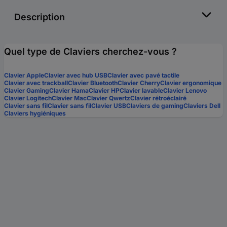
Description
Quel type de Claviers cherchez-vous ?
Clavier Apple
Clavier avec hub USB
Clavier avec pavé tactile
Clavier avec trackball
Clavier Bluetooth
Clavier Cherry
Clavier ergonomique
Clavier Gaming
Clavier Hama
Clavier HP
Clavier lavable
Clavier Lenovo
Clavier Logitech
Clavier Mac
Clavier Qwertz
Clavier rétroéclairé
Clavier sans fil
Clavier sans fil
Clavier USB
Claviers de gaming
Claviers Dell
Claviers hygiéniques