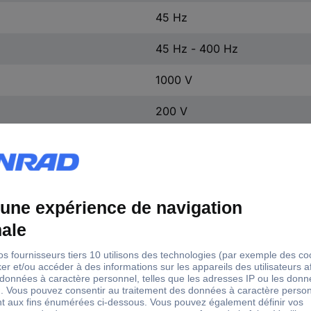
45 Hz
45 Hz - 400 Hz
1000 V
200 V
148 mm
1AC-II 5PK
Optique/acoustique
-10 - +50 °C
45 - 400 Hz
3 V/DC