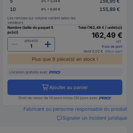
5
156,95 €
3% = 5,54 €
10
155,89 €
4% = 6,60 €
Les remises sur volume varient selon les
vendeurs
Nombre (taille du paquet 5
Total (162,49 € / unité(s))
pc(s))
162,49 €
pièce(s)
HT
frais de port
dont 0,02 €
d’éco-part
Plus que 9 pièce(s) en stock !
Livraison gratuite avec
Ajouter au panier
Droit de retour de 14 jours inclus (30 jours avec
)
Fabricant ou personne responsable du produit
Signaler un incident juridique