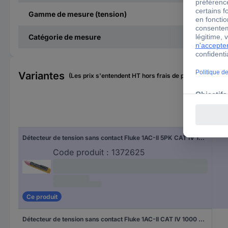
Gamme de mesure (tension)
Catégorie de mesure
Variantes
(Les prix s'entendent HT hors frais de port)
Détecteur de tension sans contact Fluke 1AC-II 5PK CAT IV 1000 V LED, Acoustique
Code produit :
1372625
Ce produit
Détecteur de tension sans contact Fluke 1AC-II CAT IV 1000 V LED, Acoustique