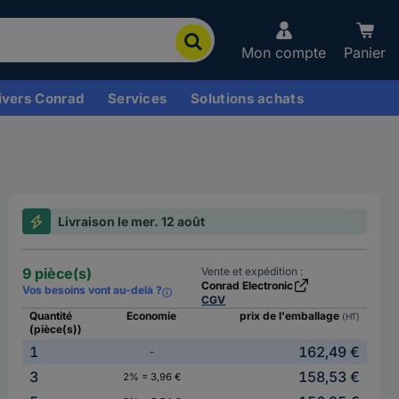
Mon compte
Panier
ivers Conrad
Services
Solutions achats
Livraison le mer. 12 août
9 pièce(s)
Vente et expédition :
Conrad Electronic
Vos besoins vont au-delà ?
CGV
Quantité
Economie
prix de l'emballage
(HT)
(pièce(s))
1
162,49 €
-
3
158,53 €
2% = 3,96 €