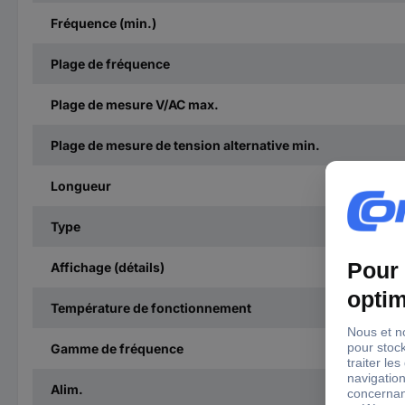
Fréquence (min.)
Plage de fréquence
Plage de mesure V/AC max.
Plage de mesure de tension alternative min.
Longueur
Type
Affichage (détails)
Température de fonctionnement
Gamme de fréquence
Alim.